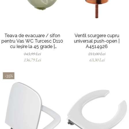
Baterii pentru bideu
Robinete baie
Robinete coltar
Robinete de trecere
Robinete masina de spalat
Teava de evacuare / sifon
Ventil scurgere cupru
pentru Vas WC Turcesc D110
universal push-open |
cu Ieșire la 45 grade |
A4514926
MP010153905
143,99 Lei
211,00 Lei
136,79 Lei
63,30 Lei
-35%