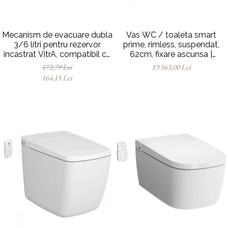
Mecanism de evacuare dubla
Vas WC / toaleta smart
3/6 litri pentru rezervor
prime, rimless, suspendat,
incastrat VitrA, compatibil cu
62cm, fixare ascunsa |
suport dreptunghiular |
7231B403-6216
172,79 Lei
19.563,00 Lei
436868YP
164,15 Lei