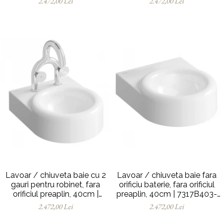
2.472,00 Lei
2.472,00 Lei
Lavoar / chiuveta baie cu 2
Lavoar / chiuveta baie fara
gauri pentru robinet, fara
orificiu baterie, fara orificiul
orificiul preaplin, 40cm |
preaplin, 40cm | 7317B403-
7317B403-1739
0016
2.472,00 Lei
2.472,00 Lei