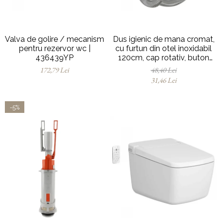
Valva de golire / mecanism
Dus igienic de mana cromat,
pentru rezervor wc |
cu furtun din otel inoxidabil
436439YP
120cm, cap rotativ, buton
actionare pe partea inferioara
172,79 Lei
48,40 Lei
| 3029
31,46 Lei
-5%