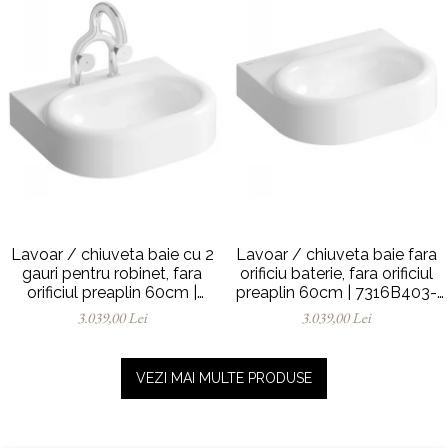
Lavoar / chiuveta baie cu 2
Lavoar / chiuveta baie fara
gauri pentru robinet, fara
orificiu baterie, fara orificiul
orificiul preaplin 60cm |
preaplin 60cm | 7316B403-
7316B403-1739
0016
3.039,00 Lei
3.039,00 Lei
VEZI MAI MULTE PRODUSE