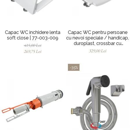
Capac WC inchidere lenta
Capac WC pentru persoane
soft close | 77-003-009
cu nevoi speciale / handicap,
duroplast, crossbar cu
415,00 Lei
balamale metalice, fixare de
329,00 Lei
269,75 Lei
sus | 128-003-006
-35%