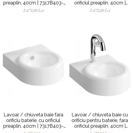
preaplin, 40cm | 7317B403-
orificiul preaplin, 40cm |
0001
7317B403-1740
2.472,00 Lei
2.472,00 Lei
Lavoar / chiuveta baie fara
Lavoar / chiuveta baie cu
orificiu baterie, cu orificiul
orificiu pentru baterie, fara
preaplin, 40cm | 7317B403-
orificiul preaplin, 40cm |
0012
7317B403-0041