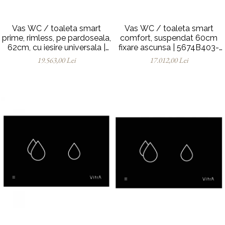
Vas WC / toaleta smart
Vas WC / toaleta smart
prime, rimless, pe pardoseala,
comfort, suspendat 60cm
62cm, cu iesire universala |
fixare ascunsa | 5674B403-
7232B403-6217
6194
19.563,00 Lei
17.012,00 Lei