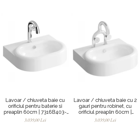
Lavoar / chiuveta baie cu
Lavoar / chiuveta baie cu 2
orificiul pentru baterie si
gauri pentru robinet, cu
preaplin 60cm | 7316B403-
orificiul preaplin 60cm |
0001
7316B403-1740
3.039,00 Lei
3.039,00 Lei