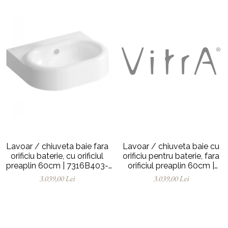
Lavoar / chiuveta baie fara
Lavoar / chiuveta baie cu
orificiu baterie, cu orificiul
orificiu pentru baterie, fara
preaplin 60cm | 7316B403-
orificiul preaplin 60cm |
0012
7316B403-0041
3.039,00 Lei
3.039,00 Lei