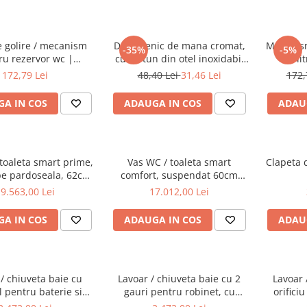
e golire / mecanism
Dus igienic de mana cromat,
Mecanis
-35%
-5%
ru rezervor wc |
cu furtun din otel inoxidabil
3/6 li
436439YP
120cm, cap rotativ, buton
incastrat
172,79 Lei
48,40 Lei
31,46 Lei
172,
actionare pe partea inferioara
suport
| 3029
A IN COS
ADAUGA IN COS
ADAU
toaleta smart prime,
Vas WC / toaleta smart
Clapeta 
pe pardoseala, 62cm,
comfort, suspendat 60cm
sire universala |
fixare ascunsa | 5674B403-
9.563,00 Lei
17.012,00 Lei
232B403-6217
6194
A IN COS
ADAUGA IN COS
ADAU
/ chiuveta baie cu
Lavoar / chiuveta baie cu 2
Lavoar 
ul pentru baterie si
gauri pentru robinet, cu
orificiu
n, 40cm | 7317B403-
orificiul preaplin, 40cm |
preapli