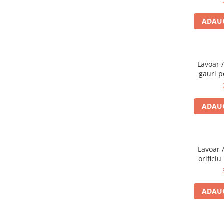
ADAUG
Lavoar 
gauri p
orifici
7
ADAUG
Lavoar 
orificiu
preapli
ADAUG