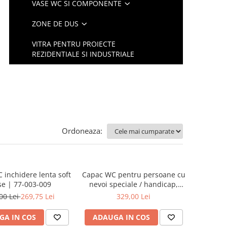
VASE WC SI COMPONENTE
ZONE DE DUS
VITRA PENTRU PROIECTE
REZIDENTIALE SI INDUSTRIALE
Ordoneaza:
 inchidere lenta soft
Capac WC pentru persoane cu
se | 77-003-009
nevoi speciale / handicap,
duroplast, crossbar cu
00 Lei
269,75 Lei
329,00 Lei
balamale metalice, fixare de
sus | 128-003-006
GA IN COS
ADAUGA IN COS