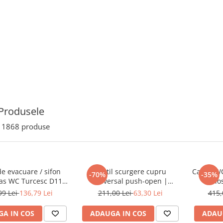
Produsele
1868
produse
e evacuare / sifon
Ventil scurgere cupru
Capac WC
-70%
-35%
as WC Turcesc D110
universal push-open |
clo
șire la 45 grade |
A4514926
99 Lei
136,79 Lei
211,00 Lei
63,30 Lei
415,
P010153905
A IN COS
ADAUGA IN COS
ADAU