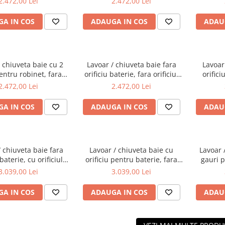
2.472,00 Lei
2.472,00 Lei
0001
7317B403-1740
A IN COS
ADAUGA IN COS
ADAU
/ chiuveta baie cu 2
Lavoar / chiuveta baie fara
Lavoar
entru robinet, fara
orificiu baterie, fara orificiul
orifici
ul preaplin, 40cm |
preaplin, 40cm | 7317B403-
preapli
2.472,00 Lei
2.472,00 Lei
317B403-1739
0016
A IN COS
ADAUGA IN COS
ADAU
/ chiuveta baie fara
Lavoar / chiuveta baie cu
Lavoar 
 baterie, cu orificiul
orificiu pentru baterie, fara
gauri p
n 60cm | 7316B403-
orificiul preaplin 60cm |
orific
3.039,00 Lei
3.039,00 Lei
0012
7316B403-0041
7
A IN COS
ADAUGA IN COS
ADAU