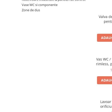
Vase WC si componente
Zone de dus
Valva d
pent
ADAUG
Vas WC / 
rimless, 
cu ie
1
7
ADAUG
Lavoar 
orifici
preapli