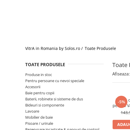
Baterii lavoar montare pe tavan
Baterii pentru bideu
Robinete baie
Robinete coltar
Robinete de trecere
Robinete masina de spalat
VitrA in Romania by Solos.ro /
Toate Produsele
Toate 
TOATE PRODUSELE
Afiseaza:
Produse in stoc
Pentru persoane cu nevoi speciale
Accesorii
Baie pentru copii
Baterii, robinete si sisteme de dus
Teava d
-5%
Bideuri si componente
pentru V
cu Ie
Lavoare
143,
M
Mobilier de baie
Pisoare / urinale
ADAUG
Rezervoare incastrate & panouri de control