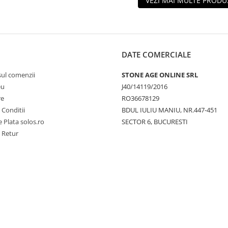
VEZI MAI MULTE PRODU
DATE COMERCIALE
sul comenzii
STONE AGE ONLINE SRL
eu
J40/14119/2016
re
RO36678129
 Conditii
BDUL IULIU MANIU, NR.447-451
 Plata solos.ro
SECTOR 6, BUCURESTI
e Retur