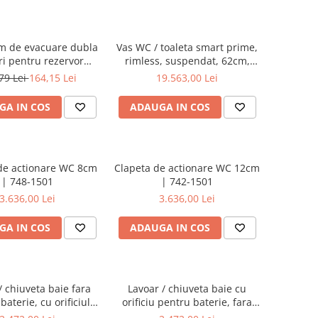
m de evacuare dubla
Vas WC / toaleta smart prime,
tri pentru rezervor
rimless, suspendat, 62cm,
 VitrA, compatibil cu
fixare ascunsa | 7231B403-
79 Lei
164,15 Lei
19.563,00 Lei
 dreptunghiular |
6216
436868YP
GA IN COS
ADAUGA IN COS
de actionare WC 8cm
Clapeta de actionare WC 12cm
| 748-1501
| 742-1501
3.636,00 Lei
3.636,00 Lei
GA IN COS
ADAUGA IN COS
/ chiuveta baie fara
Lavoar / chiuveta baie cu
 baterie, cu orificiul
orificiu pentru baterie, fara
n, 40cm | 7317B403-
orificiul preaplin, 40cm |