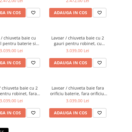
2.472,00 Lei
2.472,00 Lei
0012
7317B403-0041
GA IN COS
ADAUGA IN COS
 / chiuveta baie cu
Lavoar / chiuveta baie cu 2
ul pentru baterie si
gauri pentru robinet, cu
n 60cm | 7316B403-
orificiul preaplin 60cm |
3.039,00 Lei
3.039,00 Lei
0001
7316B403-1740
GA IN COS
ADAUGA IN COS
/ chiuveta baie cu 2
Lavoar / chiuveta baie fara
entru robinet, fara
orificiu baterie, fara orificiul
iul preaplin 60cm |
preaplin 60cm | 7316B403-
3.039,00 Lei
3.039,00 Lei
316B403-1739
0016
GA IN COS
ADAUGA IN COS