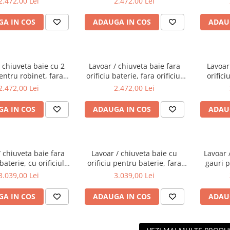
2.472,00 Lei
2.472,00 Lei
0001
7317B403-1740
A IN COS
ADAUGA IN COS
ADAU
/ chiuveta baie cu 2
Lavoar / chiuveta baie fara
Lavoar
entru robinet, fara
orificiu baterie, fara orificiul
orifici
ul preaplin, 40cm |
preaplin, 40cm | 7317B403-
preapli
2.472,00 Lei
2.472,00 Lei
317B403-1739
0016
A IN COS
ADAUGA IN COS
ADAU
/ chiuveta baie fara
Lavoar / chiuveta baie cu
Lavoar 
 baterie, cu orificiul
orificiu pentru baterie, fara
gauri p
n 60cm | 7316B403-
orificiul preaplin 60cm |
orific
3.039,00 Lei
3.039,00 Lei
0012
7316B403-0041
7
A IN COS
ADAUGA IN COS
ADAU