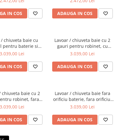
2.472,00 Lei
2.472,00 Lei
0012
7317B403-0041
GA IN COS
ADAUGA IN COS
 / chiuveta baie cu
Lavoar / chiuveta baie cu 2
ul pentru baterie si
gauri pentru robinet, cu
n 60cm | 7316B403-
orificiul preaplin 60cm |
3.039,00 Lei
3.039,00 Lei
0001
7316B403-1740
GA IN COS
ADAUGA IN COS
/ chiuveta baie cu 2
Lavoar / chiuveta baie fara
entru robinet, fara
orificiu baterie, fara orificiul
iul preaplin 60cm |
preaplin 60cm | 7316B403-
3.039,00 Lei
3.039,00 Lei
316B403-1739
0016
GA IN COS
ADAUGA IN COS