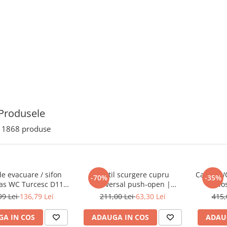
Produsele
1868
produse
e evacuare / sifon
Ventil scurgere cupru
Capac WC
-70%
-35%
as WC Turcesc D110
universal push-open |
clo
șire la 45 grade |
A4514926
99 Lei
136,79 Lei
211,00 Lei
63,30 Lei
415,
P010153905
A IN COS
ADAUGA IN COS
ADAU