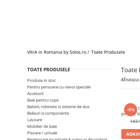
Baterii lavoar montare pe tavan
Baterii pentru bideu
Robinete baie
Robinete coltar
Robinete de trecere
Robinete masina de spalat
VitrA in Romania by Solos.ro /
Toate Produsele
Toate 
TOATE PRODUSELE
Afiseaza:
Produse in stoc
Pentru persoane cu nevoi speciale
Accesorii
Baie pentru copii
Baterii, robinete si sisteme de dus
Teava d
-5%
Bideuri si componente
pentru V
cu Ie
Lavoare
143,
M
Mobilier de baie
Pisoare / urinale
ADAUG
Rezervoare incastrate & panouri de control