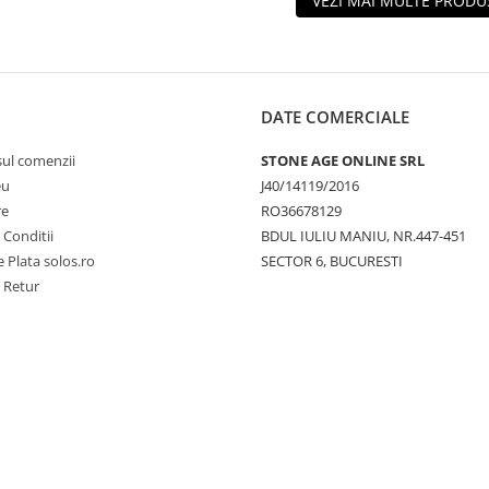
VEZI MAI MULTE PRODU
DATE COMERCIALE
sul comenzii
STONE AGE ONLINE SRL
eu
J40/14119/2016
re
RO36678129
 Conditii
BDUL IULIU MANIU, NR.447-451
 Plata solos.ro
SECTOR 6, BUCURESTI
e Retur