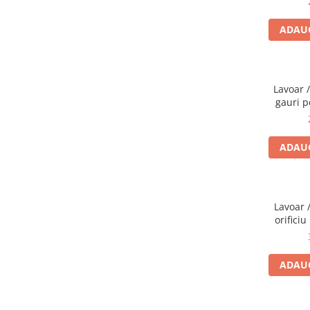
ADAUG
Lavoar 
gauri p
orifici
7
ADAUG
Lavoar 
orificiu
preapli
ADAUG