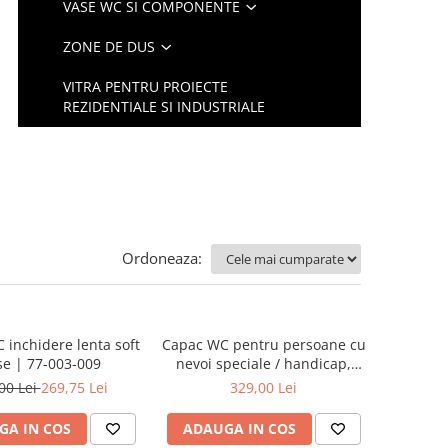
VASE WC SI COMPONENTE
ZONE DE DUS
VITRA PENTRU PROIECTE
REZIDENTIALE SI INDUSTRIALE
Ordoneaza:
 inchidere lenta soft
Capac WC pentru persoane cu
se | 77-003-009
nevoi speciale / handicap,
duroplast, crossbar cu
00 Lei
269,75 Lei
329,00 Lei
balamale metalice, fixare de
sus | 128-003-006
GA IN COS
ADAUGA IN COS