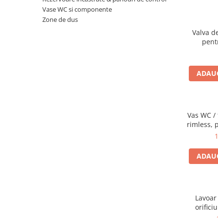
Vase WC si componente
Zone de dus
Valva d
pent
ADAUG
Vas WC / 
rimless, 
cu ie
1
7
ADAUG
Lavoar 
orifici
preapli