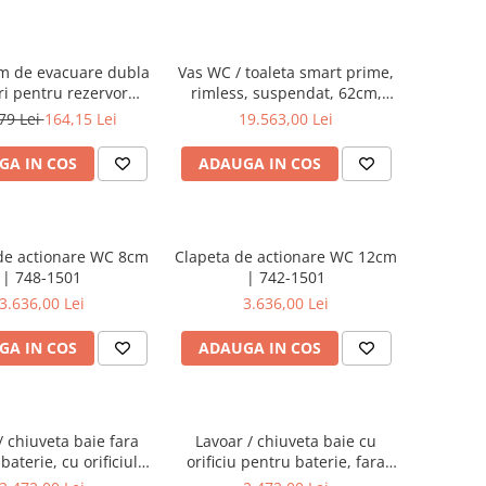
m de evacuare dubla
Vas WC / toaleta smart prime,
tri pentru rezervor
rimless, suspendat, 62cm,
 VitrA, compatibil cu
fixare ascunsa | 7231B403-
79 Lei
164,15 Lei
19.563,00 Lei
 dreptunghiular |
6216
436868YP
GA IN COS
ADAUGA IN COS
de actionare WC 8cm
Clapeta de actionare WC 12cm
| 748-1501
| 742-1501
3.636,00 Lei
3.636,00 Lei
GA IN COS
ADAUGA IN COS
/ chiuveta baie fara
Lavoar / chiuveta baie cu
 baterie, cu orificiul
orificiu pentru baterie, fara
n, 40cm | 7317B403-
orificiul preaplin, 40cm |