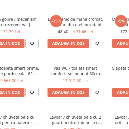
e golire / mecanism
Dus igienic de mana cromat,
Mecanis
-35%
-5%
ru rezervor wc |
cu furtun din otel inoxidabil
3/6 li
436439YP
120cm, cap rotativ, buton
incastrat
172,79 Lei
48,40 Lei
31,46 Lei
172,
actionare pe partea inferioara
suport
| 3029
A IN COS
ADAUGA IN COS
ADAU
toaleta smart prime,
Vas WC / toaleta smart
Clapeta 
pe pardoseala, 62cm,
comfort, suspendat 60cm
sire universala |
fixare ascunsa | 5674B403-
9.563,00 Lei
17.012,00 Lei
232B403-6217
6194
A IN COS
ADAUGA IN COS
ADAU
/ chiuveta baie cu
Lavoar / chiuveta baie cu 2
Lavoar 
ul pentru baterie si
gauri pentru robinet, cu
orificiu
n, 40cm | 7317B403-
orificiul preaplin, 40cm |
preapli