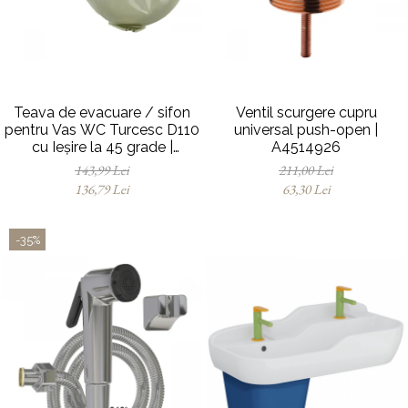
Baterii pentru bideu
Robinete baie
Robinete coltar
Robinete de trecere
Robinete masina de spalat
Teava de evacuare / sifon
Ventil scurgere cupru
pentru Vas WC Turcesc D110
universal push-open |
cu Ieșire la 45 grade |
A4514926
MP010153905
143,99 Lei
211,00 Lei
136,79 Lei
63,30 Lei
-35%