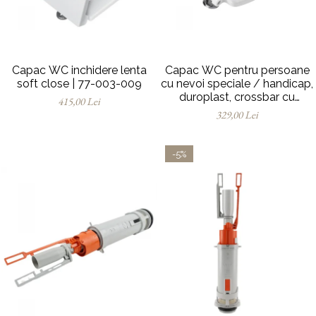
Capac WC inchidere lenta
Capac WC pentru persoane
soft close | 77-003-009
cu nevoi speciale / handicap,
duroplast, crossbar cu
415,00 Lei
balamale metalice, fixare de
329,00 Lei
sus | 128-003-006
-5%