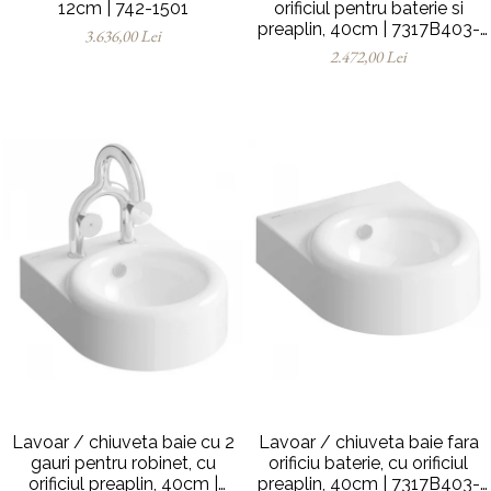
12cm | 742-1501
orificiul pentru baterie si
preaplin, 40cm | 7317B403-
3.636,00 Lei
0001
2.472,00 Lei
Lavoar / chiuveta baie cu 2
Lavoar / chiuveta baie fara
gauri pentru robinet, cu
orificiu baterie, cu orificiul
orificiul preaplin, 40cm |
preaplin, 40cm | 7317B403-