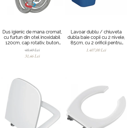
Dus igienic de mana cromat,
Lavoar dublu / chiuveta
cu furtun din otel inoxidabil
dubla baie copii cu 2 nivele,
120cm, cap rotativ, buton
85cm, cu 2 orificii pentru
actionare pe partea inferioara
baterie, cu orificiul preaplin |
48,40 Lei
1.407,00 Lei
| 3029
7351B003-1740
31,46 Lei