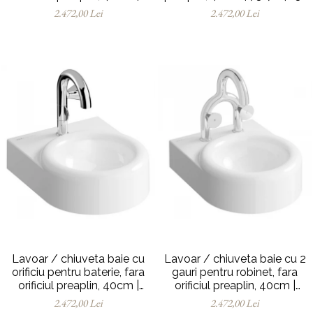
7317B403-1740
0012
2.472,00 Lei
2.472,00 Lei
Lavoar / chiuveta baie cu
Lavoar / chiuveta baie cu 2
orificiu pentru baterie, fara
gauri pentru robinet, fara
orificiul preaplin, 40cm |
orificiul preaplin, 40cm |
7317B403-0041
7317B403-1739
2.472,00 Lei
2.472,00 Lei