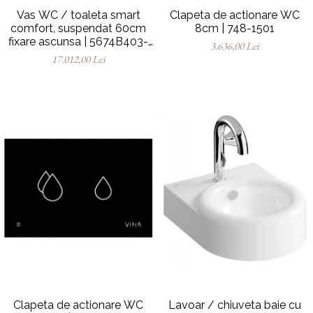
Vas WC / toaleta smart
Clapeta de actionare WC
comfort, suspendat 60cm
8cm | 748-1501
fixare ascunsa | 5674B403-
3.636,00 Lei
6194
17.012,00 Lei
Clapeta de actionare WC
Lavoar / chiuveta baie cu