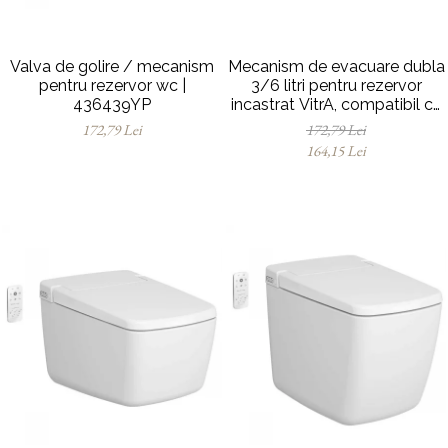
Valva de golire / mecanism
Mecanism de evacuare dubla
pentru rezervor wc |
3/6 litri pentru rezervor
436439YP
incastrat VitrA, compatibil cu
suport dreptunghiular |
172,79 Lei
172,79 Lei
436868YP
164,15 Lei