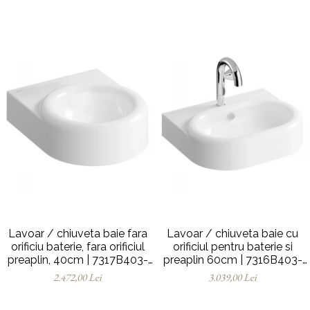
Lavoar / chiuveta baie fara
Lavoar / chiuveta baie cu
orificiu baterie, fara orificiul
orificiul pentru baterie si
preaplin, 40cm | 7317B403-
preaplin 60cm | 7316B403-
0016
0001
2.472,00 Lei
3.039,00 Lei