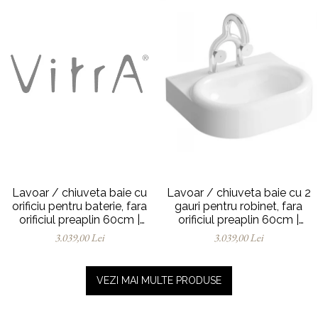
Lavoar / chiuveta baie cu
Lavoar / chiuveta baie cu 2
orificiu pentru baterie, fara
gauri pentru robinet, fara
orificiul preaplin 60cm |
orificiul preaplin 60cm |
7316B403-0041
7316B403-1739
3.039,00 Lei
3.039,00 Lei
VEZI MAI MULTE PRODUSE