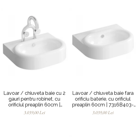
Lavoar / chiuveta baie cu 2
Lavoar / chiuveta baie fara
gauri pentru robinet, cu
orificiu baterie, cu orificiul
orificiul preaplin 60cm |
preaplin 60cm | 7316B403-
7316B403-1740
0012
3.039,00 Lei
3.039,00 Lei