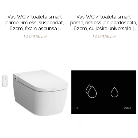
Vas WC / toaleta smart
Vas WC / toaleta smart
prime, rimless, suspendat,
prime, rimless, pe pardoseala,
62cm, fixare ascunsa |
62cm, cu iesire universala |
7231B403-6216
7232B403-6217
19.563,00 Lei
19.563,00 Lei