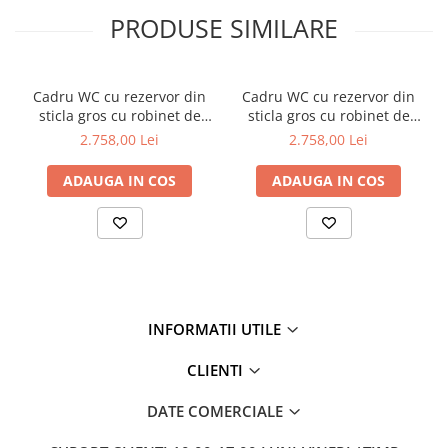
PRODUSE SIMILARE
Cadru WC cu rezervor din
Cadru WC cu rezervor din
sticla gros cu robinet de
sticla gros cu robinet de
inchidere pentru WC
inchidere pentru WC
2.758,00 Lei
2.758,00 Lei
suspendat | 773-5061-01
suspendat | 773-5060-01
ADAUGA IN COS
ADAUGA IN COS
INFORMATII UTILE
CLIENTI
DATE COMERCIALE