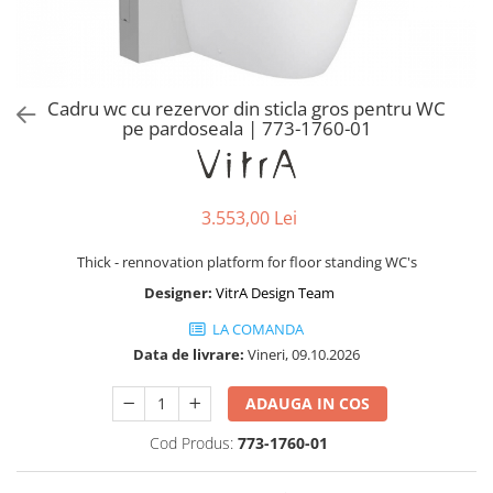
Baterii lavoar montare pe tavan
Baterii pentru bideu
Robinete baie
Robinete coltar
Cadru wc cu rezervor din sticla gros pentru WC
Robinete de trecere
pe pardoseala | 773-1760-01
Robinete masina de spalat
3.553,00 Lei
Thick - rennovation platform for floor standing WC's
Designer:
VitrA Design Team
LA COMANDA
Data de livrare:
Vineri, 09.10.2026
ADAUGA IN COS
Cod Produs:
773-1760-01