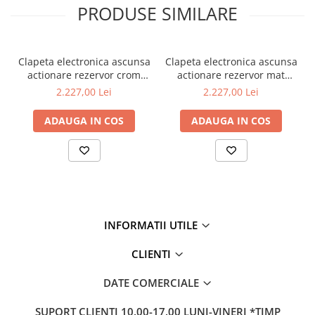
PRODUSE SIMILARE
Clapeta electronica ascunsa
Clapeta electronica ascunsa
actionare rezervor crom
actionare rezervor mat
alimentare curent de la
crom alimentare curent de
2.227,00 Lei
2.227,00 Lei
retea 2/4 | 310-2910
la retea 2/4 | 310-2911
ADAUGA IN COS
ADAUGA IN COS
INFORMATII UTILE
CLIENTI
DATE COMERCIALE
SUPORT CLIENTI
10.00-17.00 LUNI-VINERI *TIMP