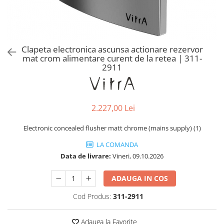
Baterii lavoar montare pe tavan
Baterii pentru bideu
Robinete baie
Robinete coltar
Clapeta electronica ascunsa actionare rezervor
Robinete de trecere
mat crom alimentare curent de la retea | 311-
2911
Robinete masina de spalat
2.227,00 Lei
Electronic concealed flusher matt chrome (mains supply) (1)
LA COMANDA
Data de livrare:
Vineri, 09.10.2026
ADAUGA IN COS
Cod Produs:
311-2911
Adauga la Favorite