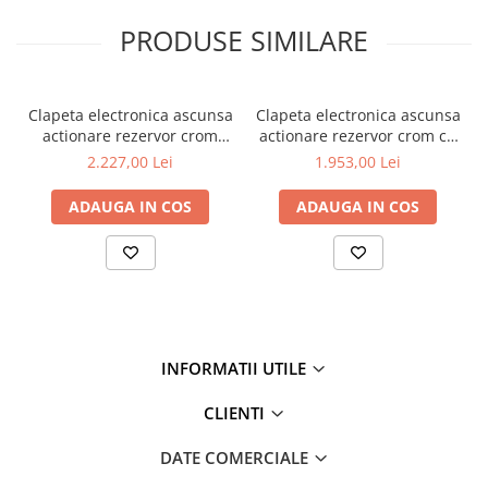
PRODUSE SIMILARE
Clapeta electronica ascunsa
Clapeta electronica ascunsa
actionare rezervor crom
actionare rezervor crom cu
alimentare curent de la
baterii | 311-2920
2.227,00 Lei
1.953,00 Lei
retea | 311-2910
ADAUGA IN COS
ADAUGA IN COS
INFORMATII UTILE
CLIENTI
DATE COMERCIALE