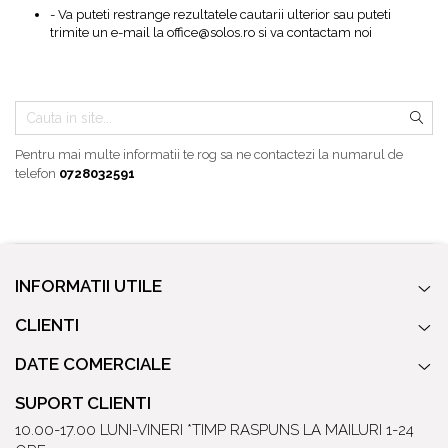
Baterii pentru bideu
- Va puteti restrange rezultatele cautarii ulterior sau puteti
trimite un e-mail la
office@solos.ro
si va contactam noi
Robinete baie
Robinete coltar
Robinete de trecere
Robinete masina de spalat
Pentru mai multe informatii te rog sa ne contactezi la numarul de
telefon
0728032591
INFORMATII UTILE
CLIENTI
DATE COMERCIALE
SUPORT CLIENTI
10.00-17.00 LUNI-VINERI *TIMP RASPUNS LA MAILURI 1-24