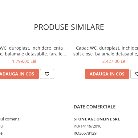
PRODUSE SIMILARE
WC, duroplast, inchidere lenta
Capac WC, duroplast, inchider
se, balamale detasabile, fara led
soft close, balamale detasabile,
- uri, alb | 166-003-109
- uri, negru | 166-070-1
1.799,00 Lei
2.427,00 Lei
ADAUGA IN COS
ADAUGA IN COS
DATE COMERCIALE
sul comenzii
STONE AGE ONLINE SRL
eu
J40/14119/2016
re
RO36678129