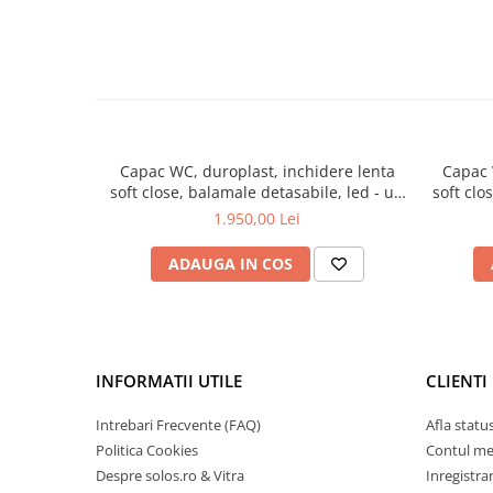
Capac WC, duroplast, inchidere lenta
Capac 
soft close, balamale detasabile, led - uri
soft clo
pe capac WC, alb | 166-003-009
1.950,00 Lei
ADAUGA IN COS
INFORMATII UTILE
CLIENTI
Intrebari Frecvente (FAQ)
Afla statu
Politica Cookies
Contul m
Despre solos.ro & Vitra
Inregistra