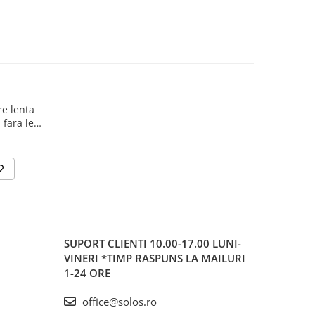
e lenta
 fara led
09
SUPORT CLIENTI
10.00-17.00 LUNI-
VINERI *TIMP RASPUNS LA MAILURI
1-24 ORE
office@solos.ro