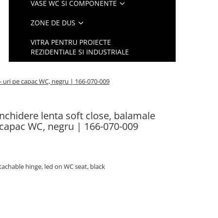
VASE WC SI COMPONENTE
ZONE DE DUS
VITRA PENTRU PROIECTE
REZIDENTIALE SI INDUSTRIALE
 - uri pe capac WC, negru | 166-070-009
nchidere lenta soft close, balamale
pe capac WC, negru | 166-070-009
etachable hinge, led on WC seat, black