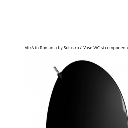
Baterii lavoar montare pe tavan
Baterii pentru bideu
Robinete baie
Robinete coltar
Robinete de trecere
Robinete masina de spalat
VitrA in Romania by Solos.ro /
Vase WC si component