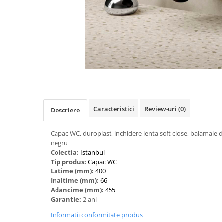
Caracteristici
Review-uri
(0)
Descriere
Capac WC, duroplast, inchidere lenta soft close, balamale d
negru
Colectia:
Istanbul
Tip produs:
Capac WC
Latime (mm):
400
Inaltime (mm):
66
Adancime (mm):
455
Garantie:
2 ani
Informatii conformitate produs