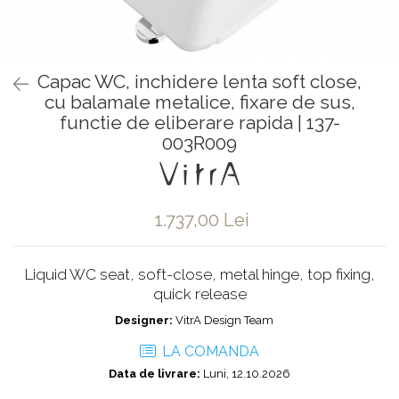
Baterii pentru bideu
Robinete baie
Robinete coltar
Capac WC, inchidere lenta soft close,
Robinete de trecere
cu balamale metalice, fixare de sus,
Robinete masina de spalat
functie de eliberare rapida | 137-
003R009
1.737,00 Lei
Liquid WC seat, soft-close, metal hinge, top fixing,
quick release
Designer:
VitrA Design Team
LA COMANDA
Data de livrare:
Luni, 12.10.2026