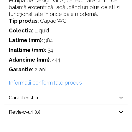
Echipa de Design VitrA, capacul are un tip de
balamă excentrică, adăugând un plus de stil și
funcționalitate în orice baie modernă.
Tip produs:
Capac WC
Colectia:
Liquid
Latime (mm):
384
Inaltime (mm):
54
Adancime (mm):
444
Garantie:
2 ani
Informatii conformitate produs
Caracteristici
Review-uri
(0)