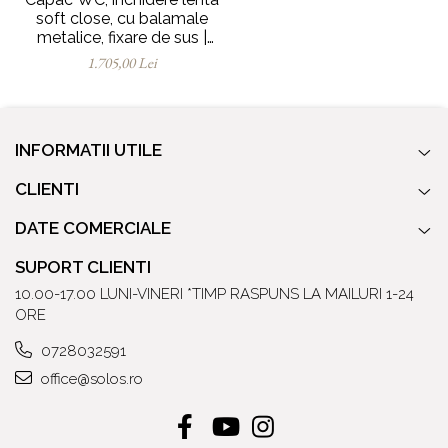
soft close, cu balamale
metalice, fixare de sus |
137-003-009
1.705,00 Lei
INFORMATII UTILE
CLIENTI
DATE COMERCIALE
SUPORT CLIENTI
10.00-17.00 LUNI-VINERI *TIMP RASPUNS LA MAILURI 1-24
ORE
0728032591
office@solos.ro