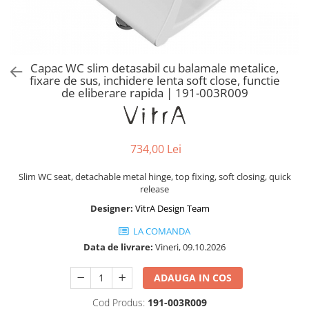
Baterii lavoar montare pe tavan
Baterii pentru bideu
Robinete baie
Robinete coltar
Capac WC slim detasabil cu balamale metalice,
Robinete de trecere
fixare de sus, inchidere lenta soft close, functie
de eliberare rapida | 191-003R009
Robinete masina de spalat
734,00 Lei
Slim WC seat, detachable metal hinge, top fixing, soft closing, quick
release
Designer:
VitrA Design Team
LA COMANDA
Data de livrare:
Vineri, 09.10.2026
ADAUGA IN COS
Cod Produs:
191-003R009