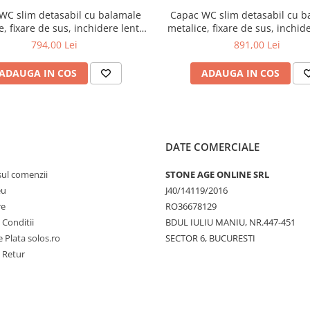
WC slim detasabil cu balamale
Capac WC slim detasabil cu b
e, fixare de sus, inchidere lenta
metalice, fixare de sus, inchid
 close, alb mat | 191-001-009
soft close, negru mat | 191-
794,00 Lei
891,00 Lei
ADAUGA IN COS
ADAUGA IN COS
DATE COMERCIALE
sul comenzii
STONE AGE ONLINE SRL
eu
J40/14119/2016
re
RO36678129
 Conditii
BDUL IULIU MANIU, NR.447-451
 Plata solos.ro
SECTOR 6, BUCURESTI
e Retur