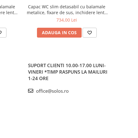
alamale
Capac WC slim detasabil cu balamale
Capac WC
ere lenta
metalice, fixare de sus, inchidere lenta
metalice, 
083-009
soft close, functie de eliberare rapida |
soft close
734,00 Lei
191-003R009
neg
ADAUGA IN COS
AD
SUPORT CLIENTI
10.00-17.00 LUNI-
VINERI *TIMP RASPUNS LA MAILURI
1-24 ORE
office@solos.ro