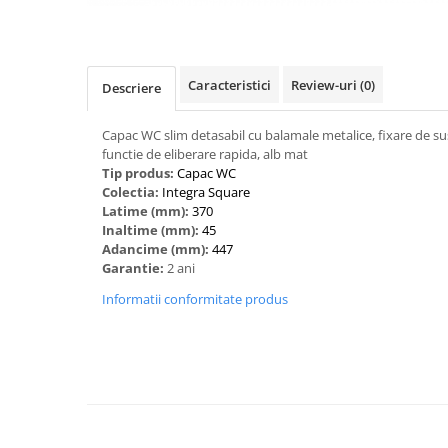
Caracteristici
Review-uri
(0)
Descriere
Capac WC slim detasabil cu balamale metalice, fixare de sus,
functie de eliberare rapida, alb mat
Tip produs:
Capac WC
Colectia:
Integra Square
Latime (mm):
370
Inaltime (mm):
45
Adancime (mm):
447
Garantie:
2 ani
Informatii conformitate produs