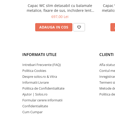
Capac WC slim detasabil cu balamale
Capac 
metalice, fixare de sus, inchidere lenta
metalic
soft close | 191-003-009
soft
697,00 Lei
ADAUGA IN COS
INFORMATII UTILE
CLIENTI
Intrebari Frecvente (FAQ)
Afla statu
Politica Cookies
Contul m
Despre solos.ro & Vitra
Inregistra
Informatii Livrare
Termeni si
Politica de Confidentialitate
Metode de
Ajutor | Solos.ro
Politica d
Formular cerere informatii
Confidentialitate
Cum Cumpar