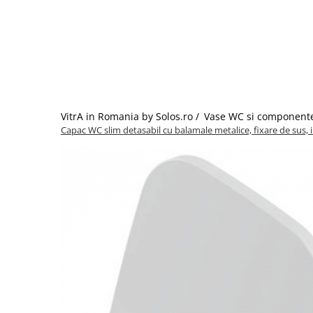
Baterii lavoar montare pe tavan
Baterii pentru bideu
Robinete baie
Robinete coltar
Robinete de trecere
Robinete masina de spalat
VitrA in Romania by Solos.ro /
Vase WC si component
Capac WC slim detasabil cu balamale metalice, fixare de sus, i