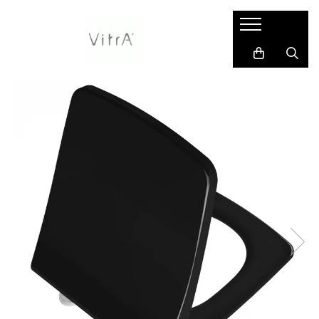
Pentru persoane cu nevoi speciale
Accesorii
Baie pentru copii
Baterii, robinete si sisteme de dus
Bideuri si componente
Lavoare
Mobilier de baie
Pisoare / urinale
Rezervoare incastrate & panouri de control
Vase WC si componente
Zone de dus
Bare de sprijin baie pentru
Dispensere / Dozatoare sapun
Accesorii baie pentru copii
Baterii sanitare
Accesorii și componente
Accesorii instalare lavoare
Suporturi verticale pentru
Accesorii pisoare
Rezervoare incastrate
Accesorii vase de toaleta
Accesorii pentru zone de dus
persoane cu dizabilitati
prosoape de baie
Dispensere prosoape hartie role
Baterii sanitare copii
Baterii cada / dus incastrate in
Baterii bideu
Lavoare duble baie
Rezervoare WC cu panou frontal
Capace WC
Coloane de dus
Baterii de baie pentru persoane cu
sau pliate
perete *builtin
Unitati lavoar
din sticla
Capac WC pentru copii
Bideuri albe
Lavoare pe blat
Rezervoare clasice pentru WC
dizabilitati
Baterii cada / dus montare pe
Manere de sprijin
Clapete de actionare
Lavoare baie pentru copii
Bideuri colorate
Lavoare sub blat
Toalete inteligente
perete
Capace wc pentru persoane cu
Perii WC & suporturi
Kit-uri de montaj si accesorii
dizabilitati
Baterii cada freestanding montaj
Rezervoare WC pentru copii
Bideuri negre
Lavoare suspendate
Toalete turcesti
pe pardoseala
Produse complementare
Lavoare pentru persoane cu
Vase WC pentru copii
Bideuri pe pardoseala
Piedestale
Vase de toaleta
Baterii cada montare pe cada
dizabilitati
Rame, cadre metalice de instalare
Cadru montaj bideu
Ventile si sifoane lavoar
Vase WC clasice / monobloc
Baterii lavoar freestanding montaj
WC-uri pentru persoane cu
Suporturi hartie igienica
pe pardoseala
Dusuri igienice
dizabilitati
Suporturi hartie igienica
Baterii lavoar incastrate in perete
Ventile bideu
industriale
Baterii lavoar montare pe blat
Suporturi si accesorii de baie
Baterii lavoar montare pe lavoar
Baterii lavoar montare pe perete