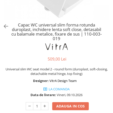
Baterii lavoar montare pe tavan
Baterii pentru bideu
Robinete baie
Robinete coltar
Capac WC universal slim forma rotunda
Robinete de trecere
duroplast, inchidere lenta soft close, detasabil
cu balamale metalice, fixare de sus | 110-003-
Robinete masina de spalat
019
509,00 Lei
Universal slim WC seat model 2 - round form (duroplast, soft-closing,
detachable metal hinge, top fixing)
Designer:
VitrA Design Team
LA COMANDA
Data de livrare:
Vineri, 09.10.2026
ADAUGA IN COS