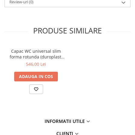
Review-uri
(0)
PRODUSE SIMILARE
Capac WC universal slim
forma rotunda (duroplast,
inchidere lenta soft close,
546,00 Lei
detasabil cu balamale
metalice, fixare de sus,
ADAUGA IN COS
functie de eliberare rapida)
| 110-003R019
INFORMATII UTILE
CLIENTI