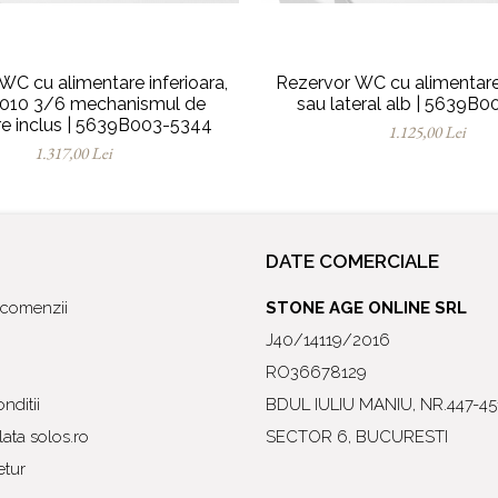
WC cu alimentare inferioara,
Rezervor WC cu alimentare
2010 3/6 mechanismul de
sau lateral alb | 5639B
e inclus | 5639B003-5344
1.125,00 Lei
1.317,00 Lei
DATE COMERCIALE
l comenzii
STONE AGE ONLINE SRL
J40/14119/2016
RO36678129
nditii
BDUL IULIU MANIU, NR.447-45
ata solos.ro
SECTOR 6, BUCURESTI
etur