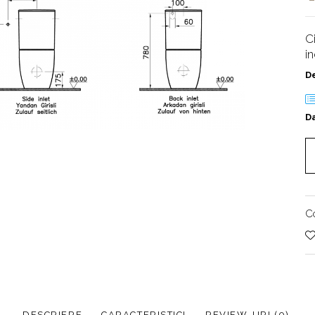
C
i
D
Da
C
DESCRIERE
CARACTERISTICI
REVIEW-URI
(0)