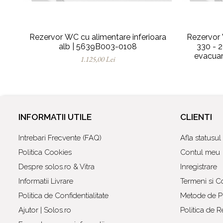
Rezervor WC cu alimentare inferioara
Rezervor 
alb | 5639B003-0108
330 - 
evacuar
1.125,00 Lei
INFORMATII UTILE
CLIENTI
Intrebari Frecvente (FAQ)
Afla statusu
Politica Cookies
Contul meu
Despre solos.ro & Vitra
Inregistrare
Informatii Livrare
Termeni si Co
Politica de Confidentialitate
Metode de Pl
Ajutor | Solos.ro
Politica de R