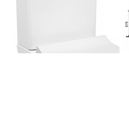
Baterii pentru bideu
Robinete baie
Robinete coltar
Robinete de trecere
Robinete masina de spalat