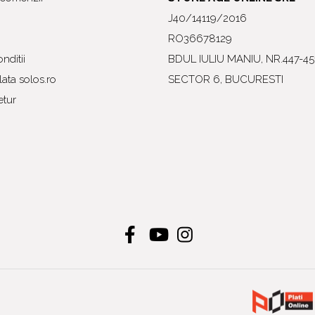
J40/14119/2016
RO36678129
nditii
BDUL IULIU MANIU, NR.447-45
ata solos.ro
SECTOR 6, BUCURESTI
etur