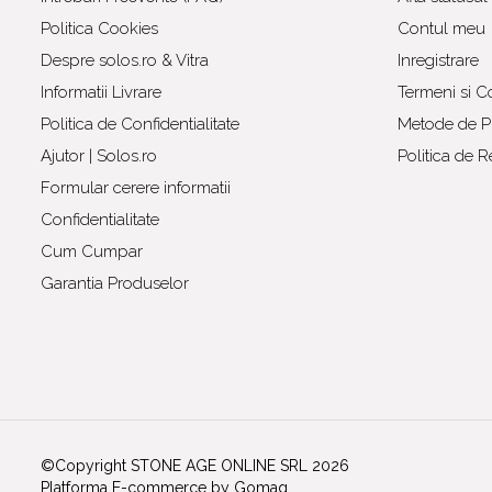
Politica Cookies
Contul meu
Despre solos.ro & Vitra
Inregistrare
Informatii Livrare
Termeni si Co
Politica de Confidentialitate
Metode de Pl
Ajutor | Solos.ro
Politica de R
Formular cerere informatii
Confidentialitate
Cum Cumpar
Garantia Produselor
©Copyright STONE AGE ONLINE SRL 2026
Platforma E-commerce by Gomag