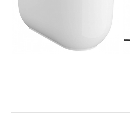
Baterii pentru bideu
Robinete baie
Robinete coltar
Robinete de trecere
Robinete masina de spalat