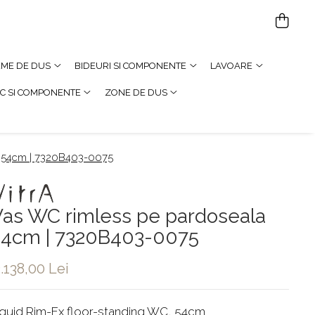
TEME DE DUS
BIDEURI SI COMPONENTE
LAVOARE
C SI COMPONENTE
ZONE DE DUS
a 54cm | 7320B403-0075
as WC rimless pe pardoseala
54cm | 7320B403-0075
.138,00 Lei
iquid Rim-Ex floor-standing WC, 54cm