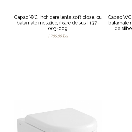
Capac WC, inchidere lenta soft close, cu
Capac WC, i
balamale metalice, fixare de sus | 137-
balamale me
003-009
de elib
1.705,00 Lei