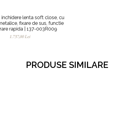
nchidere lenta soft close, cu
talice, fixare de sus, functie
erare rapida | 137-003R009
1.737,00 Lei
PRODUSE SIMILARE