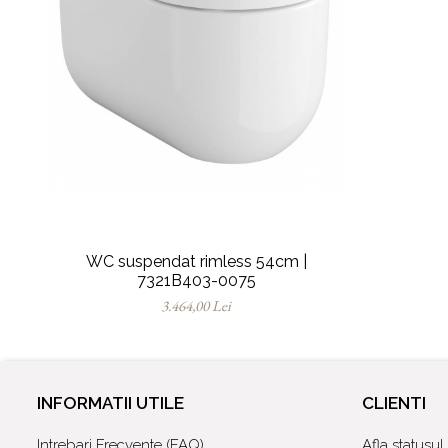
WC suspendat rimless 54cm |
7321B403-0075
3.464,00 Lei
INFORMATII UTILE
CLIENTI
Intrebari Frecvente (FAQ)
Afla statusu