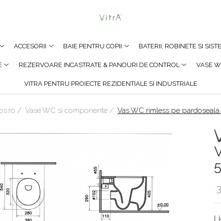
ACCESORII
BAIE PENTRU COPII
BATERII, ROBINETE SI SIS
E
REZERVOARE INCASTRATE & PANOURI DE CONTROL
VASE W
VITRA PENTRU PROIECTE REZIDENTIALE SI INDUSTRIALE
os.ro /
Vase WC si componente /
Vas WC rimless pe pardoseal
V
3
L