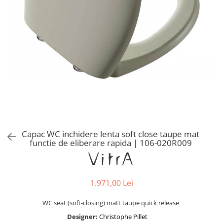
Baterii lavoar montare pe tavan
Baterii pentru bideu
Robinete baie
Robinete coltar
Robinete de trecere
Robinete masina de spalat
Capac WC inchidere lenta soft close taupe mat
functie de eliberare rapida | 106-020R009
1.971,00 Lei
WC seat (soft-closing) matt taupe quick release
Designer:
Christophe Pillet