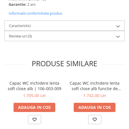
Garantie:
2 ani
Informatii conformitate produs
Caracteristici
Review-uri
(0)
PRODUSE SIMILARE
Capac WC inchidere lenta
Capac WC inchidere lenta
soft close alb | 106-003-009
soft close alb functie de
eliberare rapida | 106-
1.705,00 Lei
1.742,00 Lei
003R009
ADAUGA IN COS
ADAUGA IN COS