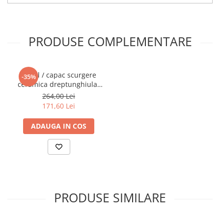
PRODUSE COMPLEMENTARE
Ventil / capac scurgere
-35%
ceramica dreptunghiular
taupe mat | 6370L020-1001
264,00 Lei
171,60 Lei
ADAUGA IN COS
PRODUSE SIMILARE