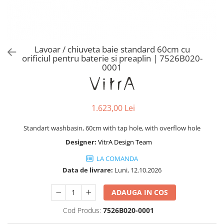
Baterii lavoar montare pe tavan
Baterii pentru bideu
Robinete baie
Robinete coltar
Lavoar / chiuveta baie standard 60cm cu
Robinete de trecere
orificiul pentru baterie si preaplin | 7526B020-
0001
Robinete masina de spalat
1.623,00 Lei
Standart washbasin, 60cm with tap hole, with overflow hole
Designer:
VitrA Design Team
LA COMANDA
Data de livrare:
Luni, 12.10.2026
ADAUGA IN COS
Cod Produs:
7526B020-0001