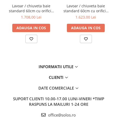
Lavoar / chiuveta baie
Lavoar / chiuveta baie
standard 60cm cu orificiu
standard 60cm cu orificiu
pentru baterie, fara orificiul
pentru baterie, fara orificiul
1.708,00 Lei
1.623,00 Lei
preaplin, pe blat |
preaplin | 7526B020-0041
7526B020-0937
ADAUGA IN COS
ADAUGA IN COS
INFORMATII UTILE
CLIENTI
DATE COMERCIALE
SUPORT CLIENTI
10.00-17.00 LUNI-VINERI *TIMP
RASPUNS LA MAILURI 1-24 ORE
office@solos.ro