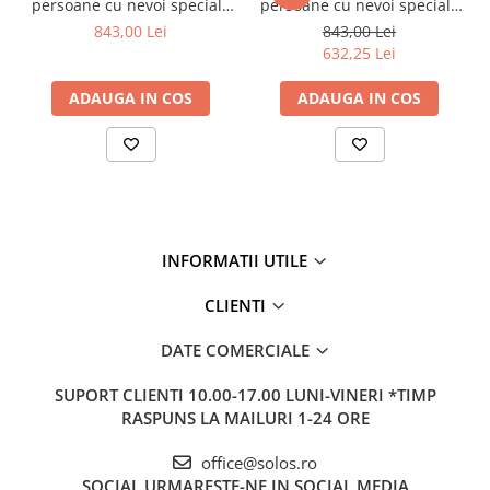
persoane cu nevoi speciale
persoane cu nevoi speciale
/ handicap 65cm |
/ dizabilitati 65cm, VitrA S20
843,00 Lei
843,00 Lei
5291B003-0012
| 5291B003-0001
632,25 Lei
ADAUGA IN COS
ADAUGA IN COS
INFORMATII UTILE
CLIENTI
DATE COMERCIALE
SUPORT CLIENTI
10.00-17.00 LUNI-VINERI *TIMP
RASPUNS LA MAILURI 1-24 ORE
office@solos.ro
SOCIAL
URMARESTE-NE IN SOCIAL MEDIA