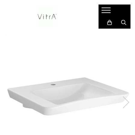
Pentru persoane cu nevoi speciale
Accesorii
Baie pentru copii
Baterii, robinete si sisteme de dus
Bideuri si componente
Lavoare
Mobilier de baie
Pisoare / urinale
Rezervoare incastrate & panouri de control
Vase WC si componente
Zone de dus
Bare de sprijin baie pentru
Dispensere / Dozatoare sapun
Accesorii baie pentru copii
Baterii sanitare
Accesorii și componente
Accesorii instalare lavoare
Suporturi verticale pentru
Accesorii pisoare
Rezervoare incastrate
Accesorii vase de toaleta
Accesorii pentru zone de dus
persoane cu dizabilitati
prosoape de baie
Dispensere prosoape hartie role
Baterii sanitare copii
Baterii cada / dus incastrate in
Baterii bideu
Lavoare duble baie
Rezervoare WC cu panou frontal
Capace WC
Coloane de dus
Baterii de baie pentru persoane cu
sau pliate
perete *builtin
Unitati lavoar
din sticla
Capac WC pentru copii
Bideuri albe
Lavoare pe blat
Rezervoare clasice pentru WC
dizabilitati
Baterii cada / dus montare pe
Manere de sprijin
Clapete de actionare
Lavoare baie pentru copii
Bideuri colorate
Lavoare sub blat
Toalete inteligente
perete
Capace wc pentru persoane cu
Perii WC & suporturi
Kit-uri de montaj si accesorii
dizabilitati
Baterii cada freestanding montaj
Rezervoare WC pentru copii
Bideuri negre
Lavoare suspendate
Toalete turcesti
pe pardoseala
Produse complementare
Lavoare pentru persoane cu
Vase WC pentru copii
Bideuri pe pardoseala
Piedestale
Vase de toaleta
Baterii cada montare pe cada
dizabilitati
Rame, cadre metalice de instalare
Cadru montaj bideu
Ventile si sifoane lavoar
Vase WC clasice / monobloc
Baterii lavoar freestanding montaj
WC-uri pentru persoane cu
Suporturi hartie igienica
pe pardoseala
Dusuri igienice
dizabilitati
Suporturi hartie igienica
Baterii lavoar incastrate in perete
Ventile bideu
industriale
Baterii lavoar montare pe blat
Suporturi si accesorii de baie
Baterii lavoar montare pe lavoar
Baterii lavoar montare pe perete