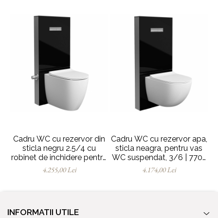
Cadru WC cu rezervor din
Cadru WC cu rezervor apa,
C
sticla negru 2.5/4 cu
sticla neagra, pentru vas
s
robinet de inchidere pentru
WC suspendat, 3/6 | 770-
montaj WC lipit de perete |
5761-01
4.255,00 Lei
4.174,00 Lei
770-1771-02
INFORMATII UTILE