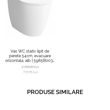
Vas WC stativ lipit de
perete 54cm, evacuare
orizontala, alb | 5985B003-
0075
1.309,00 Lei
719,95 Lei
PRODUSE SIMILARE