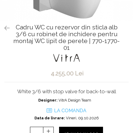
Baterii pentru bideu
Robinete baie
Robinete coltar
Cadru WC cu rezervor din sticla alb
Robinete de trecere
3/6 cu robinet de inchidere pentru
Robinete masina de spalat
montaj WC lipit de perete | 770-1770-
01
4.255,00 Lei
White 3/6 with stop valve for back-to-wall
Designer:
VitrA Design Team
LA COMANDA
Data de livrare:
Vineri, 09.10.2026