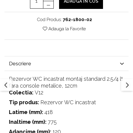
ADAUGA IN COS
Cod Produs:
762-1800-02
Adauga la Favorite
Descriere
Rezervor WC incastrat montaj standard 2.5/4 lt
fara console metalice, 12cm
Colectia:
V12
Tip produs:
Rezervor WC incastrat
Latime (mm):
418
Inaltime (mm):
775
Adancime (mm):
120