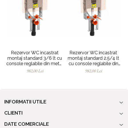
Rezervor WC incastrat
Rezervor WC incastrat
montaj standard 3/6 lt cu
montaj standard 2.5/4 lt
m
console reglabile din metal
cu console reglabile din
co
gros, 12cm | 762-1850-01
metal gros, 12cm | 762-
982,00 Lei
982,00 Lei
1850-02
INFORMATII UTILE
CLIENTI
DATE COMERCIALE