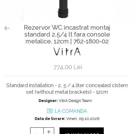
Baterii pentru bideu
Robinete baie
Robinete coltar
Rezervor WC incastrat montaj
Robinete de trecere
standard 2.5/4 lt fara console
Robinete masina de spalat
metalice, 12cm | 762-1800-02
774,00 Lei
Standard installation - 2, 5 / 4 liter concealed cistern
set (without metal brackets) - 12cm
Designer:
VitrA Design Team
LA COMANDA
Data de livrare:
Vineri, 09.10.2026