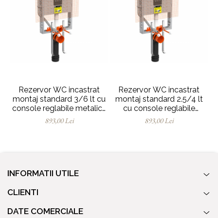
Rezervor WC incastrat
Rezervor WC incastrat
montaj standard 3/6 lt cu
montaj standard 2.5/4 lt
console reglabile metalice
cu console reglabile
f
8cm | 768-1851-01
metalice 8cm | 768-1851-
893,00 Lei
893,00 Lei
02
INFORMATII UTILE
CLIENTI
DATE COMERCIALE