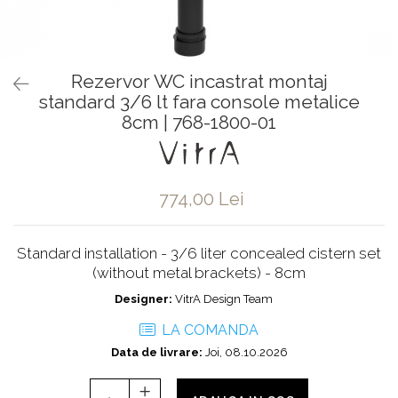
Baterii pentru bideu
Robinete baie
Robinete coltar
Rezervor WC incastrat montaj
Robinete de trecere
standard 3/6 lt fara console metalice
Robinete masina de spalat
8cm | 768-1800-01
774,00 Lei
Standard installation - 3/6 liter concealed cistern set
(without metal brackets) - 8cm
Designer:
VitrA Design Team
LA COMANDA
Data de livrare:
Joi, 08.10.2026