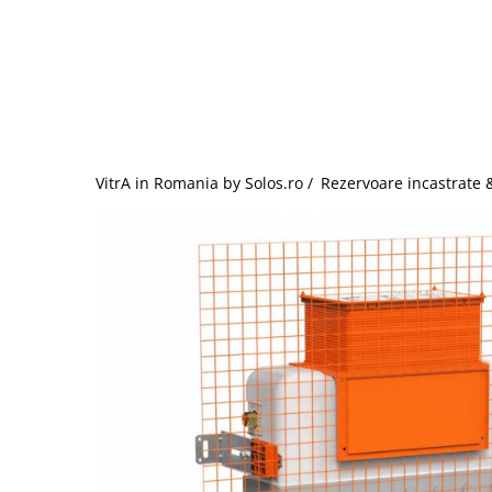
Baterii lavoar montare pe tavan
Baterii pentru bideu
Robinete baie
Robinete coltar
Robinete de trecere
Robinete masina de spalat
VitrA in Romania by Solos.ro /
Rezervoare incastrate 