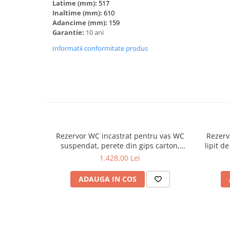
Latime (mm):
517
Inaltime (mm):
610
Adancime (mm):
159
Garantie:
10 ani
Informatii conformitate produs
Rezervor WC incastrat pentru vas WC
Rezerv
suspendat, perete din gips carton,
lipit d
82cm, 3/6l | 761-5805-01
1.428,00 Lei
ADAUGA IN COS