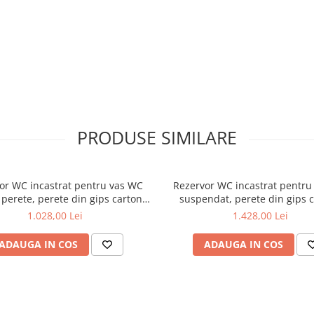
PRODUSE SIMILARE
or WC incastrat pentru vas WC
Rezervor WC incastrat pentru
e perete, perete din gips carton,
suspendat, perete din gips c
82cm, 3/6l | 761-1740-01
98cm, 3/6l | 761-5825-
1.028,00 Lei
1.428,00 Lei
ADAUGA IN COS
ADAUGA IN COS