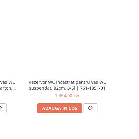
 vas WC
Rezervor WC incastrat pentru vas WC
Rezervor
arton,
suspendat, 82cm, 3/6l | 761-1851-01
suspenda
01
1.354,00 Lei
ADAUGA IN COS
AD