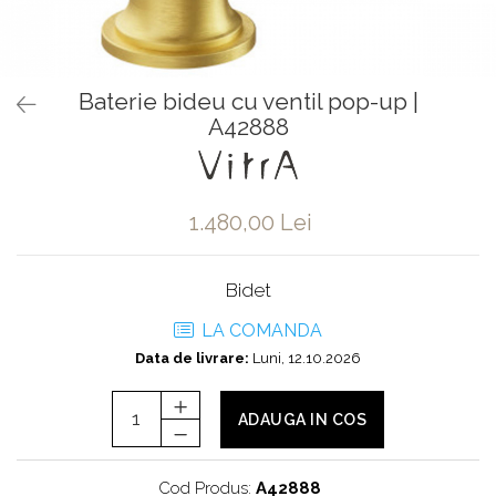
Baterii pentru bideu
Robinete baie
Robinete coltar
Baterie bideu cu ventil pop-up |
Robinete de trecere
A42888
Robinete masina de spalat
1.480,00 Lei
Bidet
LA COMANDA
Data de livrare:
Luni, 12.10.2026
ADAUGA IN COS
Cod Produs:
A42888