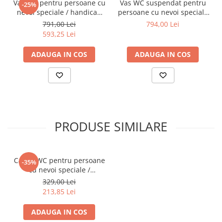
Vas WC pentru persoane cu
Vas WC suspendat pentru
-25%
nevoi speciale / handicap
persoane cu nevoi speciale
stativ spatele deschis,
/ handicap 70cm, inalt |
791,00 Lei
794,00 Lei
48cm, inalt | 5814B003-
5813B003-0075
593,25 Lei
0087
ADAUGA IN COS
ADAUGA IN COS
PRODUSE SIMILARE
Capac WC pentru persoane
-35%
cu nevoi speciale /
handicap | 115-003-006
329,00 Lei
213,85 Lei
ADAUGA IN COS