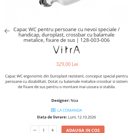
Baterii lavoar montare pe tavan
Baterii pentru bideu
Robinete baie
Robinete coltar
Capac WC pentru persoane cu nevoi speciale /
Robinete de trecere
handicap, duroplast, crossbar cu balamale
metalice, fixare de sus | 128-003-006
Robinete masina de spalat
329,00 Lei
Capac WC ergonomic din Duroplast rezistent, conceput special pentru
persoane cu dizabilitati. Dotat cu balamale metalice crossbar si sistem
de fixare de sus pentru o montare mai usoara si stabila.
Designer:
Noa
LA COMANDA
Data de livrare:
Luni, 12.10.2026
ADAUGA IN COS