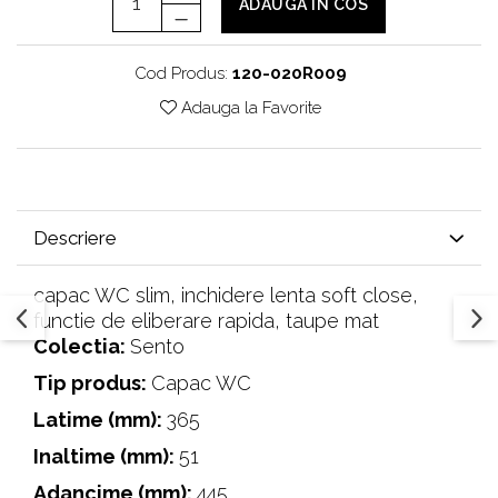
ADAUGA IN COS
Cod Produs:
120-020R009
Adauga la Favorite
Descriere
capac WC slim, inchidere lenta soft close,
functie de eliberare rapida, taupe mat
Colectia:
Sento
Tip produs:
Capac WC
Latime (mm):
365
Inaltime (mm):
51
Adancime (mm):
445