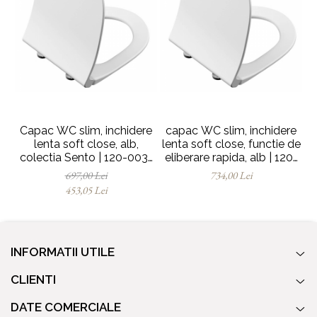
Capac WC slim, inchidere
capac WC slim, inchidere
c
lenta soft close, alb,
lenta soft close, functie de
l
colectia Sento | 120-003-
eliberare rapida, alb | 120-
009
003R009
697,00 Lei
734,00 Lei
453,05 Lei
INFORMATII UTILE
CLIENTI
DATE COMERCIALE