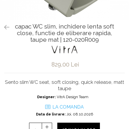
Baterii pentru bideu
Robinete baie
Robinete coltar
capac WC slim, inchidere lenta soft
Robinete de trecere
close, functie de eliberare rapida,
Robinete masina de spalat
taupe mat | 120-020R009
829,00 Lei
Sento slim WC seat, soft closing, quick release, matt
taupe
Designer:
VitrA Design Team
LA COMANDA
Data de livrare:
Joi, 08.10.2026