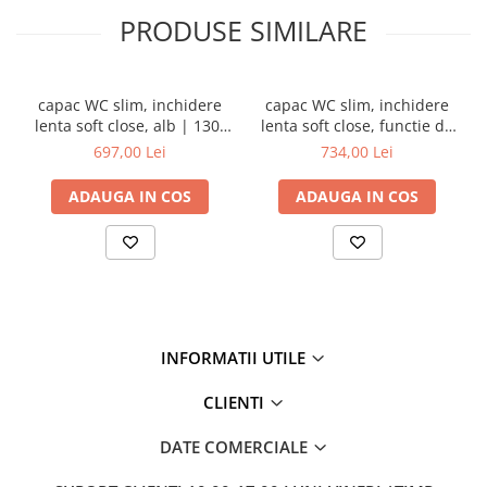
PRODUSE SIMILARE
capac WC slim, inchidere
capac WC slim, inchidere
lenta soft close, alb | 130-
lenta soft close, functie de
003-009
eliberare rapida, alb | 130-
697,00 Lei
734,00 Lei
003R009
ADAUGA IN COS
ADAUGA IN COS
INFORMATII UTILE
CLIENTI
DATE COMERCIALE