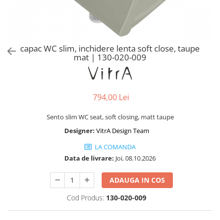
Baterii lavoar montare pe tavan
Baterii pentru bideu
Robinete baie
Robinete coltar
capac WC slim, inchidere lenta soft close, taupe
Robinete de trecere
mat | 130-020-009
Robinete masina de spalat
794,00 Lei
Sento slim WC seat, soft closing, matt taupe
Designer:
VitrA Design Team
LA COMANDA
Data de livrare:
Joi, 08.10.2026
ADAUGA IN COS
Cod Produs:
130-020-009