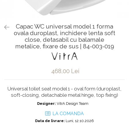
Baterii pentru bideu
Robinete baie
Robinete coltar
Capac WC universal model 1 forma
Robinete de trecere
ovala duroplast, inchidere lenta soft
Robinete masina de spalat
close, detasabil cu balamale
metalice, fixare de sus | 84-003-019
468,00 Lei
Universal toilet seat model 1 - oval form (duroplast,
soft-closing, detachable metal hinge, top fixing)
Designer:
VitrA Design Team
LA COMANDA
Data de livrare:
Luni, 12.10.2026