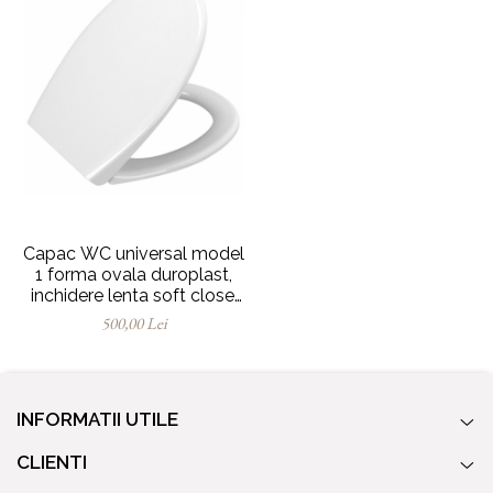
Capac WC universal model
1 forma ovala duroplast,
inchidere lenta soft close,
detasabil cu balamale
500,00 Lei
metalice, fixare de sus,
functie de eliberare rapida |
84-003R019
INFORMATII UTILE
CLIENTI