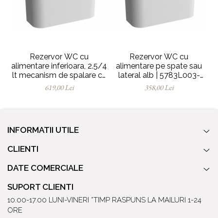
Rezervor WC cu
Rezervor WC cu
alimentare inferioara, 2.5/4
alimentare pe spate sau
lt mecanism de spalare cu
lateral alb | 5783L003-
l
dubla evacuare inclus |
1253
619,00 Lei
358,00 Lei
5783B003-5450
INFORMATII UTILE
CLIENTI
DATE COMERCIALE
SUPORT CLIENTI
10.00-17.00 LUNI-VINERI *TIMP RASPUNS LA MAILURI 1-24
ORE