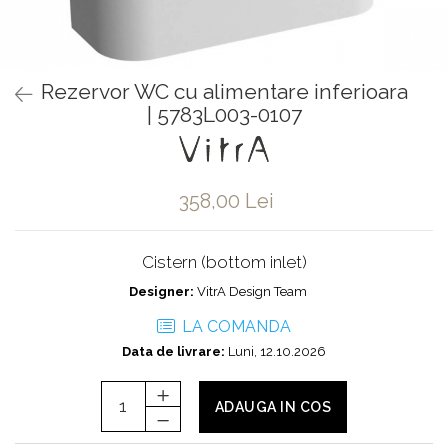
Baterii pentru bideu
Robinete baie
Robinete coltar
Rezervor WC cu alimentare inferioara
Robinete de trecere
| 5783L003-0107
Robinete masina de spalat
358,00 Lei
Cistern (bottom inlet)
Designer:
VitrA Design Team
LA COMANDA
Data de livrare:
Luni, 12.10.2026
ADAUGA IN COS