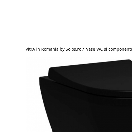
Baterii lavoar montare pe tavan
Baterii pentru bideu
Robinete baie
Robinete coltar
Robinete de trecere
Robinete masina de spalat
VitrA in Romania by Solos.ro /
Vase WC si component