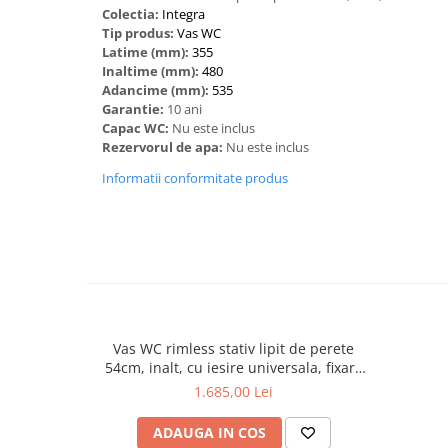
Colectia:
Integra
Tip produs:
Vas WC
Latime (mm):
355
Inaltime (mm):
480
Adancime (mm):
535
Garantie:
10 ani
Capac WC:
Nu este inclus
Rezervorul de apa:
Nu este inclus
Informatii conformitate produs
Vas WC rimless stativ lipit de perete
54cm, inalt, cu iesire universala, fixare
dubla la podea, negru mat | 7099B083-
1.685,00 Lei
0087
ADAUGA IN COS