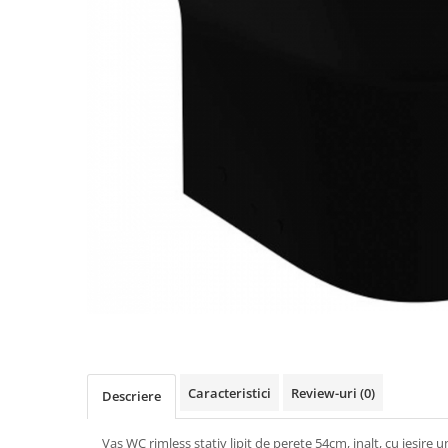
Caracteristici
Review-uri
(0)
Descriere
Vas WC rimless stativ lipit de perete 54cm, inalt, cu iesire 