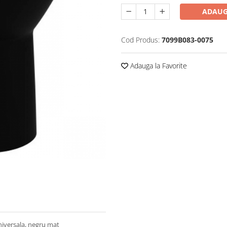
ADAUG
Cod Produs:
7099B083-0075
Adauga la Favorite
universala, negru mat