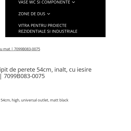
VASE WC SI COMPONENTE
ZONE DE DUS
VITRA PENTRU PROIECTE
REZIDENTIALE SI INDUSTRIALE
egru mat | 7099B083-0075
pit de perete 54cm, inalt, cu iesire
 | 7099B083-0075
 54cm, high, universal outlet, matt black