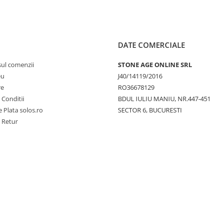
DATE COMERCIALE
sul comenzii
STONE AGE ONLINE SRL
eu
J40/14119/2016
re
RO36678129
 Conditii
BDUL IULIU MANIU, NR.447-451
 Plata solos.ro
SECTOR 6, BUCURESTI
e Retur