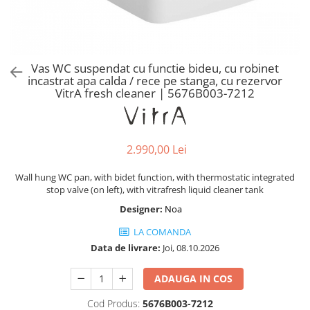
Baterii lavoar montare pe tavan
Baterii pentru bideu
Robinete baie
Robinete coltar
Vas WC suspendat cu functie bideu, cu robinet
Robinete de trecere
incastrat apa calda / rece pe stanga, cu rezervor
VitrA fresh cleaner | 5676B003-7212
Robinete masina de spalat
2.990,00 Lei
Wall hung WC pan, with bidet function, with thermostatic integrated
stop valve (on left), with vitrafresh liquid cleaner tank
Designer:
Noa
LA COMANDA
Data de livrare:
Joi, 08.10.2026
ADAUGA IN COS
Cod Produs:
5676B003-7212