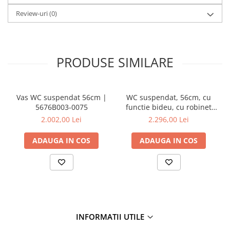
Review-uri
(0)
PRODUSE SIMILARE
Vas WC suspendat 56cm |
WC suspendat, 56cm, cu
5676B003-0075
functie bideu, cu robinet
incastrat pe stanga |
2.002,00 Lei
2.296,00 Lei
5676B003-1684
ADAUGA IN COS
ADAUGA IN COS
INFORMATII UTILE