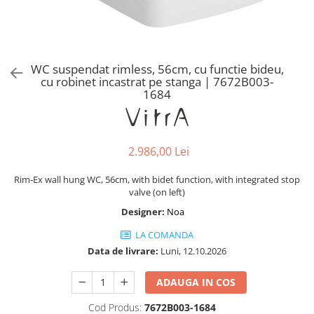
Baterii lavoar montare pe tavan
Baterii pentru bideu
Robinete baie
Robinete coltar
WC suspendat rimless, 56cm, cu functie bideu,
Robinete de trecere
cu robinet incastrat pe stanga | 7672B003-
1684
Robinete masina de spalat
2.986,00 Lei
Rim-Ex wall hung WC, 56cm, with bidet function, with integrated stop
valve (on left)
Designer:
Noa
LA COMANDA
Data de livrare:
Luni, 12.10.2026
ADAUGA IN COS
Cod Produs:
7672B003-1684