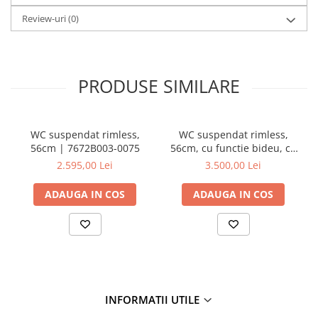
Review-uri
(0)
PRODUSE SIMILARE
WC suspendat rimless,
WC suspendat rimless,
56cm | 7672B003-0075
56cm, cu functie bideu, cu
robinet incastrat pe stanga,
2.595,00 Lei
3.500,00 Lei
cu rezervor VitrA fresh
cleaner | 7672B003-1687
ADAUGA IN COS
ADAUGA IN COS
INFORMATII UTILE