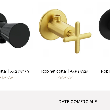
oltar | A4275939
Robinet coltar | A4525925
Robi
89,00 Lei
492,00 Lei
DATE COMERCIALE