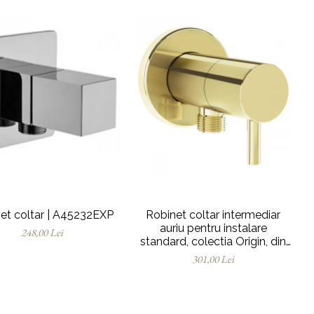
et coltar | A45232EXP
Robinet coltar intermediar
auriu pentru instalare
248,00 Lei
standard, colectia Origin, din
alama | A4521423
301,00 Lei