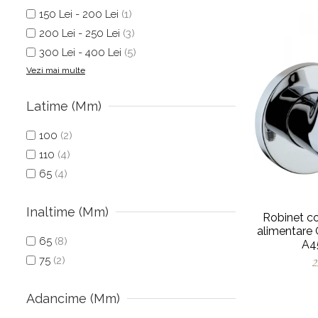
150 Lei - 200 Lei
(1)
200 Lei - 250 Lei
(3)
300 Lei - 400 Lei
(5)
Vezi mai multe
Latime (mm)
100
(2)
110
(4)
65
(4)
Inaltime (mm)
Robinet colt
alimentare 
65
(8)
A4
75
(2)
2
Adancime (mm)