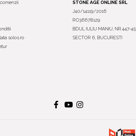
l comenzii
STONE AGE ONLINE SRL
J40/14119/2016
RO36678129
nditii
BDUL IULIU MANIU, NR.447-45
ata solos.ro
SECTOR 6, BUCURESTI
etur