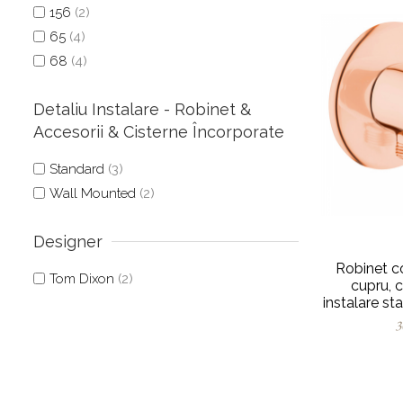
156
(2)
65
(4)
68
(4)
Detaliu Instalare - Robinet &
Accesorii & Cisterne Încorporate
Standard
(3)
Wall Mounted
(2)
Designer
Robinet co
Tom Dixon
(2)
cupru, c
instalare st
A
3