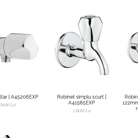
ltar | A45206EXP
Robinet simplu scurt |
Robin
A41585EXP
122mm 
38,00 Lei
138,00 Lei