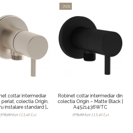
-70%
net coltar intermediar
Robinet coltar intermediar din
 periat, colectia Origin,
colectia Origin – Matte Black |
u instalare standard |
A4521436WTC
A4521434
378,00 Lei
113,40 Lei
378,00 Lei
113,40 Lei