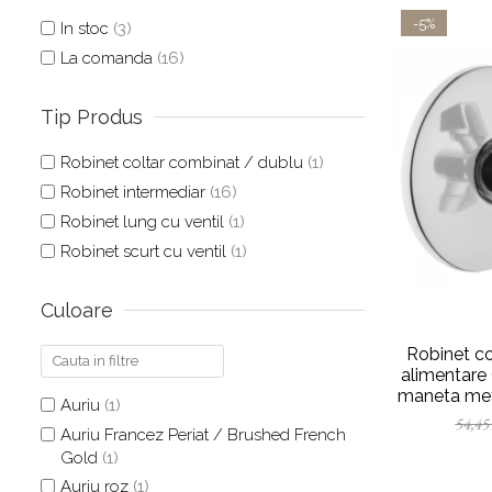
Baterii pentru bideu
-5%
In stoc
(3)
Robinete baie
La comanda
(16)
Robinete coltar
Robinete de trecere
Tip Produs
Robinete masina de spalat
Robinet coltar combinat / dublu
(1)
Robinet intermediar
(16)
Robinet lung cu ventil
(1)
Robinet scurt cu ventil
(1)
Culoare
Robinet colt
alimentare 
maneta meta
Auriu
(1)
A4
54,45
Auriu Francez Periat / Brushed French
Gold
(1)
Auriu roz
(1)