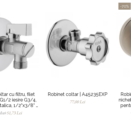
-70%
ar cu filtru, filet
Robinet coltar | A45235EXP
Robi
G1/2 iesire G3/4,
nichel
77,00 Lei
lica, 1/2”x3/8” |
pentr
5200EXP
 Lei
51,73 Lei