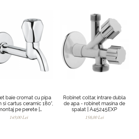
et baie cromat cu pipa
Robinet coltar, intrare dubla
si cartus ceramic 180°,
de apa - robinet masina de
montaj pe perete |
spalat | A45245EXP
A41584EXP
149,00 Lei
158,00 Lei