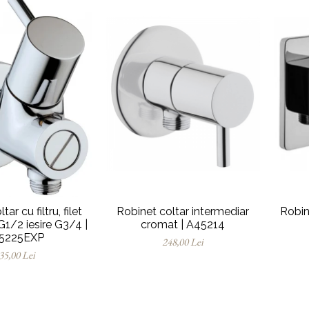
ar cu filtru, filet
Robinet coltar intermediar
Robin
G1/2 iesire G3/4 |
cromat | A45214
5225EXP
248,00 Lei
35,00 Lei