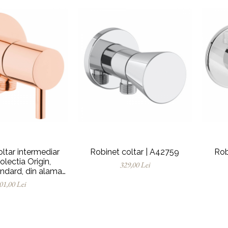
ltar intermediar
Robinet coltar | A42759
Rob
olectia Origin,
329,00 Lei
andard, din alama |
4521426
01,00 Lei