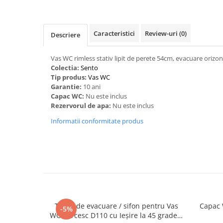
Caracteristici
Review-uri
(0)
Descriere
Vas WC rimless stativ lipit de perete 54cm, evacuare orizon
Colectia:
Sento
Tip produs:
Vas WC
Garantie:
10 ani
Capac WC:
Nu este inclus
Rezervorul de apa:
Nu este inclus
Informatii conformitate produs
Teava de evacuare / sifon pentru Vas
Capac 
-5%
WC Turcesc D110 cu Ieșire la 45 grade |