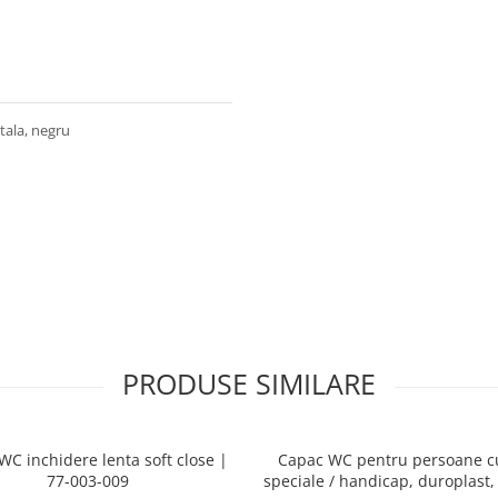
tala, negru
PRODUSE SIMILARE
WC inchidere lenta soft close |
Capac WC pentru persoane c
77-003-009
speciale / handicap, duroplast,