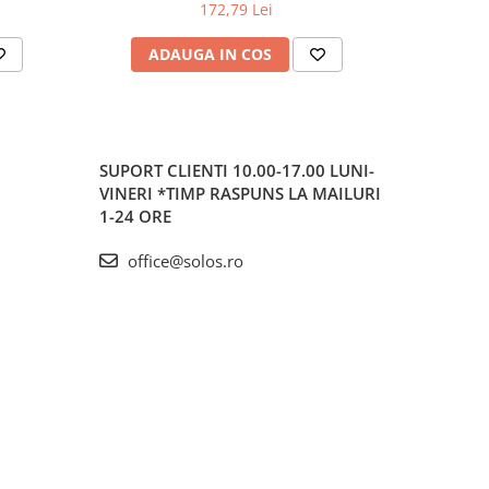
de sus |
172,79 Lei
ADAUGA IN COS
AD
SUPORT CLIENTI
10.00-17.00 LUNI-
VINERI *TIMP RASPUNS LA MAILURI
1-24 ORE
office@solos.ro