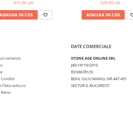
cu balamale metalice, fixare 
415,00 Lei
329,00 Lei
128-003-006
ADAUGA IN COS
ADAUGA IN COS
DATE COMERCIALE
sul comenzii
STONE AGE ONLINE SRL
eu
J40/14119/2016
re
RO36678129
 Conditii
BDUL IULIU MANIU, NR.447-451
 Plata solos.ro
SECTOR 6, BUCURESTI
e Retur