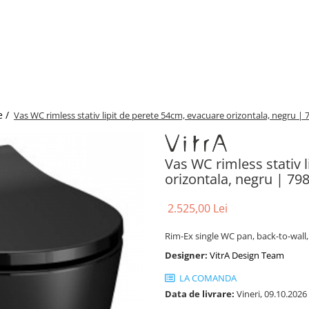
e /
Vas WC rimless stativ lipit de perete 54cm, evacuare orizontala, negru |
Vas WC rimless stativ 
orizontala, negru | 7
2.525,00 Lei
Rim-Ex single WC pan, back-to-wall,
Designer:
VitrA Design Team
LA COMANDA
Data de livrare:
Vineri, 09.10.2026