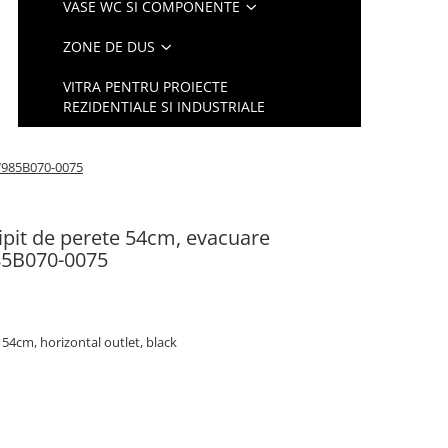
VASE WC SI COMPONENTE
ZONE DE DUS
VITRA PENTRU PROIECTE
REZIDENTIALE SI INDUSTRIALE
 7985B070-0075
lipit de perete 54cm, evacuare
985B070-0075
 54cm, horizontal outlet, black