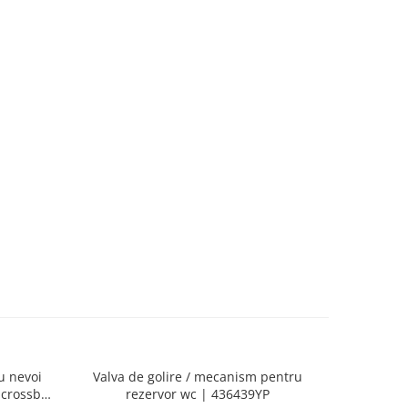
u nevoi
Valva de golire / mecanism pentru
Vas WC / 
 crossbar
rezervor wc | 436439YP
suspend