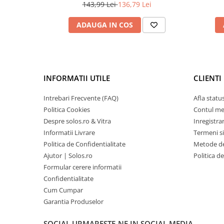
MP010153905
143,99 Lei
136,79 Lei
ADAUGA IN COS
INFORMATII UTILE
CLIENTI
Intrebari Frecvente (FAQ)
Afla statu
Politica Cookies
Contul m
Despre solos.ro & Vitra
Inregistra
Informatii Livrare
Termeni si
Politica de Confidentialitate
Metode de
Ajutor | Solos.ro
Politica d
Formular cerere informatii
Confidentialitate
Cum Cumpar
Garantia Produselor
SOCIAL
URMARESTE-NE IN SOCIAL MEDIA