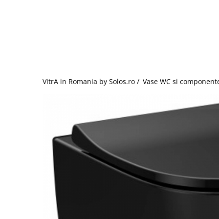
Baterii lavoar montare pe tavan
Baterii pentru bideu
Robinete baie
Robinete coltar
Robinete de trecere
Robinete masina de spalat
VitrA in Romania by Solos.ro /
Vase WC si component