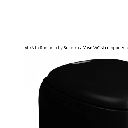
Baterii lavoar montare pe tavan
Baterii pentru bideu
Robinete baie
Robinete coltar
Robinete de trecere
Robinete masina de spalat
VitrA in Romania by Solos.ro /
Vase WC si component