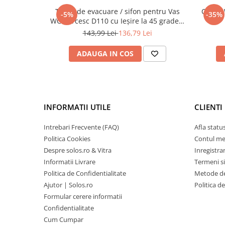
Teava de evacuare / sifon pentru Vas
Capac 
-5%
-35%
WC Turcesc D110 cu Ieșire la 45 grade |
MP010153905
143,99 Lei
136,79 Lei
ADAUGA IN COS
INFORMATII UTILE
CLIENTI
Intrebari Frecvente (FAQ)
Afla statu
Politica Cookies
Contul m
Despre solos.ro & Vitra
Inregistra
Informatii Livrare
Termeni si
Politica de Confidentialitate
Metode de
Ajutor | Solos.ro
Politica d
Formular cerere informatii
Confidentialitate
Cum Cumpar