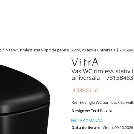
e /
Vas WC rimless stativ lipit de perete, 55cm, cu iesire universala | 7815B4
Vas WC rimless stativ l
universala | 7815B483
4.589,00 Lei
Rim-Ex single WC pan, back-to-wall,
Designer:
Terri Pecora
LA COMANDA
Data de livrare:
Vineri, 09.10.2026