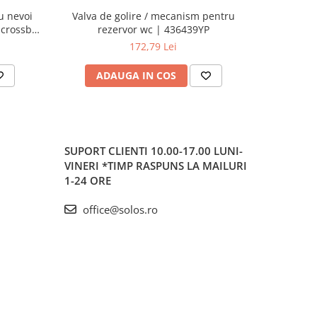
u nevoi
Valva de golire / mecanism pentru
Vas WC / 
 crossbar
rezervor wc | 436439YP
suspend
de sus |
172,79 Lei
ADAUGA IN COS
AD
SUPORT CLIENTI
10.00-17.00 LUNI-
VINERI *TIMP RASPUNS LA MAILURI
1-24 ORE
office@solos.ro