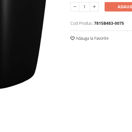
ADAUG
Cod Produs:
7815B483-0075
Adauga la Favorite