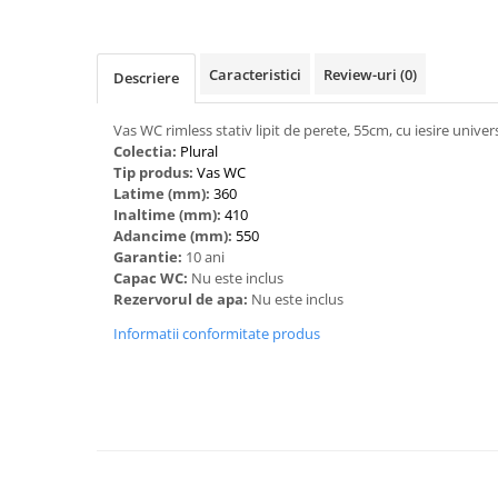
Caracteristici
Review-uri
(0)
Descriere
Vas WC rimless stativ lipit de perete, 55cm, cu iesire univer
Colectia:
Plural
Tip produs:
Vas WC
Latime (mm):
360
Inaltime (mm):
410
Adancime (mm):
550
Garantie:
10 ani
Capac WC:
Nu este inclus
Rezervorul de apa:
Nu este inclus
Informatii conformitate produs