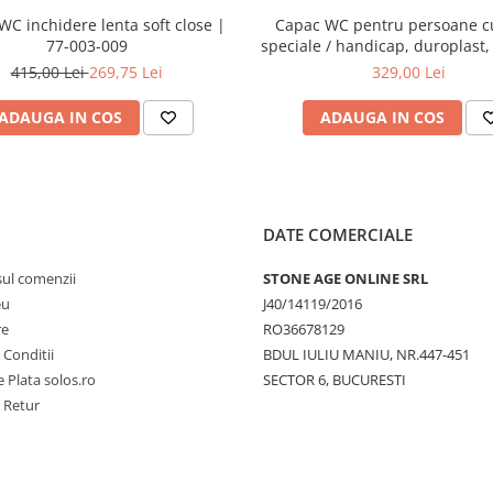
WC inchidere lenta soft close |
Capac WC pentru persoane c
77-003-009
speciale / handicap, duroplast,
cu balamale metalice, fixare 
415,00 Lei
269,75 Lei
329,00 Lei
128-003-006
ADAUGA IN COS
ADAUGA IN COS
DATE COMERCIALE
sul comenzii
STONE AGE ONLINE SRL
eu
J40/14119/2016
re
RO36678129
 Conditii
BDUL IULIU MANIU, NR.447-451
 Plata solos.ro
SECTOR 6, BUCURESTI
e Retur