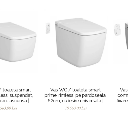
 toaleta smart
Vas WC / toaleta smart
Vas
less, suspendat,
prime, rimless, pe pardoseala,
comf
xare ascunsa |
62cm, cu iesire universala |
fixar
B403-6216
7232B403-6217
.563,00 Lei
19.563,00 Lei