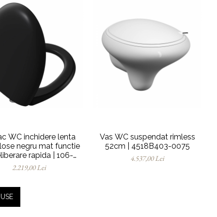
c WC inchidere lenta
Vas WC suspendat rimless
close negru mat functie
52cm | 4518B403-0075
liberare rapida | 106-
4.537,00 Lei
083R009
2.219,00 Lei
DUSE