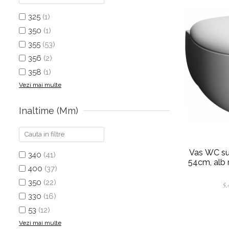
325
(1)
350
(1)
355
(53)
356
(2)
358
(1)
Vezi mai multe
Inaltime (mm)
Vas WC su
340
(41)
54cm, alb
400
(37)
350
(22)
5.
330
(16)
53
(12)
Vezi mai multe