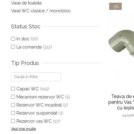
Vase de toaleta
Baterii pentru bideu
-5%
Vase WC clasice / monobloc
Robinete baie
Robinete coltar
Status Stoc
Robinete de trecere
Robinete masina de spalat
In stoc
(16)
La comanda
(312)
Tip Produs
Capac WC
(119)
Teava de 
Mecanism rezervor WC
(5)
pentru Vas
Rezervor WC incastrat
(2)
cu Ieșir
Rezervor suspendat
(3)
MP0
143,99
Rezervor vas WC
(37)
Vezi mai multe