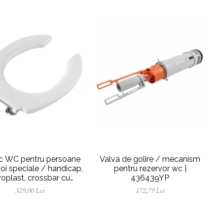
c WC pentru persoane
Valva de golire / mecanism
oi speciale / handicap,
pentru rezervor wc |
roplast, crossbar cu
436439YP
ale metalice, fixare de
329,00 Lei
172,79 Lei
sus | 128-003-006