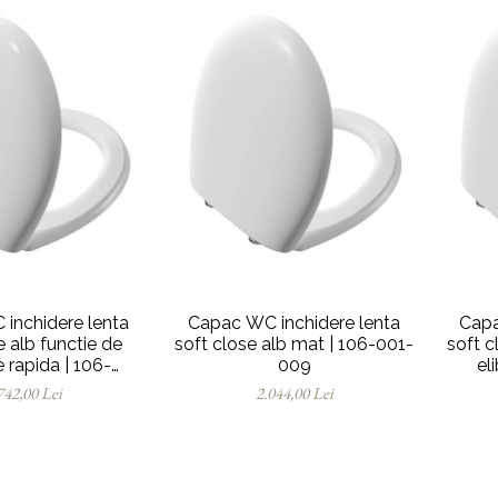
inchidere lenta
Capac WC inchidere lenta
Capa
e alb functie de
soft close alb mat | 106-001-
soft c
e rapida | 106-
009
el
03R009
742,00 Lei
2.044,00 Lei