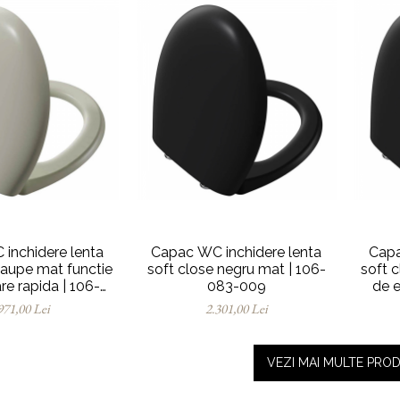
inchidere lenta
Capac WC inchidere lenta
Capa
taupe mat functie
soft close negru mat | 106-
soft 
re rapida | 106-
083-009
de e
20R009
971,00 Lei
2.301,00 Lei
VEZI MAI MULTE PRO