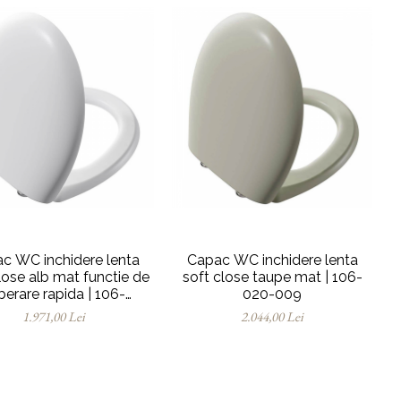
c WC inchidere lenta
Capac WC inchidere lenta
lose alb mat functie de
soft close taupe mat | 106-
iberare rapida | 106-
020-009
001R009
1.971,00 Lei
2.044,00 Lei