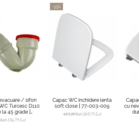
-35%
evacuare / sifon
Capac WC inchidere lenta
Capa
 WC Turcesc D110
soft close | 77-003-009
cu nev
e la 45 grade |
du
415,00 Lei
269,75 Lei
10153905
balam
 Lei
136,79 Lei