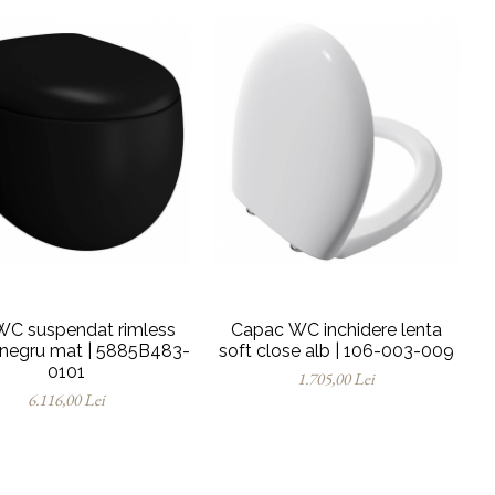
WC suspendat rimless
Capac WC inchidere lenta
negru mat | 5885B483-
soft close alb | 106-003-009
0101
1.705,00 Lei
6.116,00 Lei