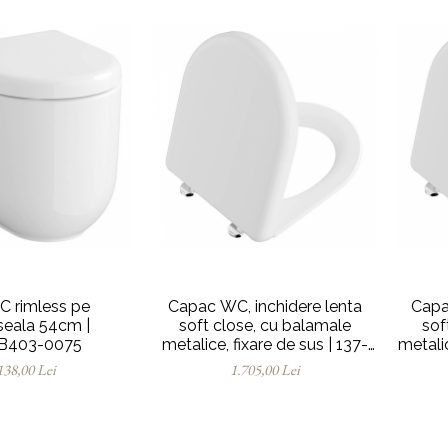
C rimless pe
Capac WC, inchidere lenta
Capa
seala 54cm |
soft close, cu balamale
sof
B403-0075
metalice, fixare de sus | 137-
metalic
003-009
de e
138,00 Lei
1.705,00 Lei