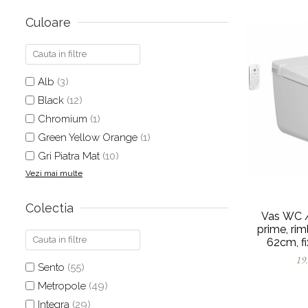
Culoare
Alb
(3)
Black
(12)
Chromium
(1)
Green Yellow Orange
(1)
Gri Piatra Mat
(10)
Vezi mai multe
Colectia
Vas WC /
prime, rim
62cm, fi
7231
19
Sento
(55)
Metropole
(49)
Integra
(29)