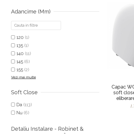
Adancime (mm)
120
(1)
135
(1)
140
(11)
145
(6)
155
(2)
Vezi mai multe
Capac WC 
Soft Close
soft clos
eliberar
0
Da
(113)
1.
Nu
(6)
Detaliu Instalare - Robinet &