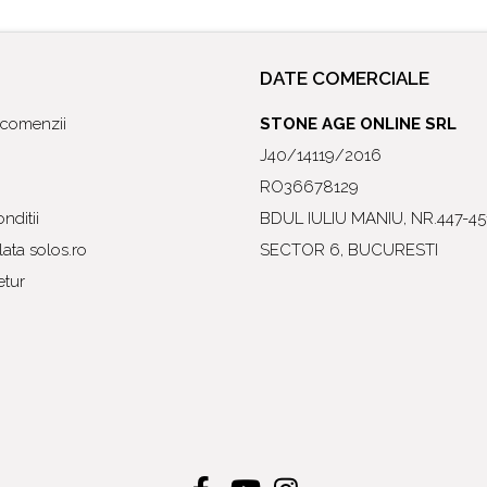
DATE COMERCIALE
l comenzii
STONE AGE ONLINE SRL
J40/14119/2016
RO36678129
nditii
BDUL IULIU MANIU, NR.447-45
ata solos.ro
SECTOR 6, BUCURESTI
etur