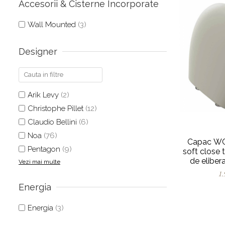
Accesorii & Cisterne Încorporate
Wall Mounted
(3)
Designer
Arik Levy
(2)
Christophe Pillet
(12)
Claudio Bellini
(6)
Noa
(76)
Capac WC 
Pentagon
(9)
soft close 
de elibera
Vezi mai multe
0
1.
Energia
Energia
(3)