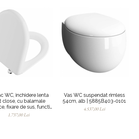
c WC, inchidere lenta
Vas WC suspendat rimless
t close, cu balamale
54cm, alb | 5885B403-0101
e, fixare de sus, functie
4.537,00 Lei
liberare rapida | 137-
1.737,00 Lei
003R009