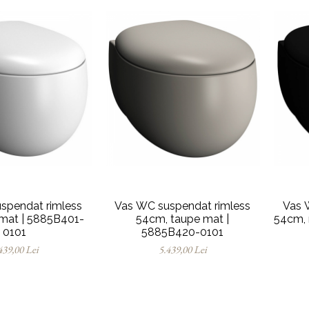
spendat rimless
Vas WC suspendat rimless
Vas 
 mat | 5885B401-
54cm, taupe mat |
54cm, 
0101
5885B420-0101
439,00 Lei
5.439,00 Lei