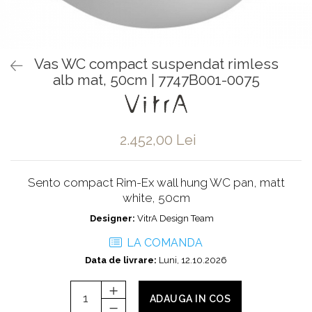
Baterii pentru bideu
Robinete baie
Robinete coltar
Vas WC compact suspendat rimless
Robinete de trecere
alb mat, 50cm | 7747B001-0075
Robinete masina de spalat
2.452,00 Lei
Sento compact Rim-Ex wall hung WC pan, matt
white, 50cm
Designer:
VitrA Design Team
LA COMANDA
Data de livrare:
Luni, 12.10.2026
ADAUGA IN COS