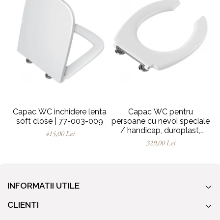
Capac WC inchidere lenta
Capac WC pentru
soft close | 77-003-009
persoane cu nevoi speciale
m
/ handicap, duroplast,
415,00 Lei
crossbar cu balamale
329,00 Lei
metalice, fixare de sus |
128-003-006
INFORMATII UTILE
CLIENTI