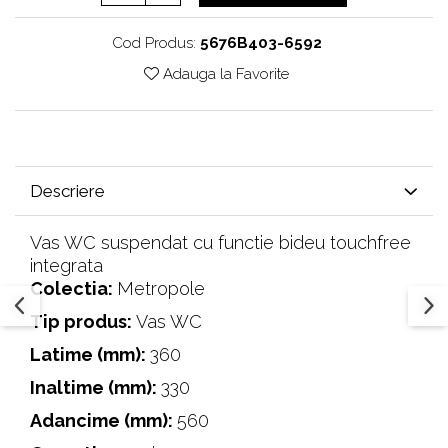
Cod Produs:
5676B403-6592
Adauga la Favorite
Descriere
Vas WC suspendat cu functie bideu touchfree
integrata
Colectia:
Metropole
Tip produs:
Vas WC
Latime (mm):
360
Inaltime (mm):
330
Adancime (mm):
560