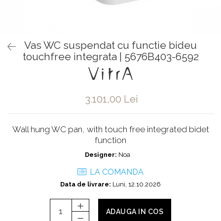
Baterii pentru bideu
Robinete baie
Robinete coltar
Vas WC suspendat cu functie bideu
Robinete de trecere
touchfree integrata | 5676B403-6592
Robinete masina de spalat
3.101,00 Lei
Wall hung WC pan, with touch free integrated bidet
function
Designer:
Noa
LA COMANDA
Data de livrare:
Luni, 12.10.2026
ADAUGA IN COS