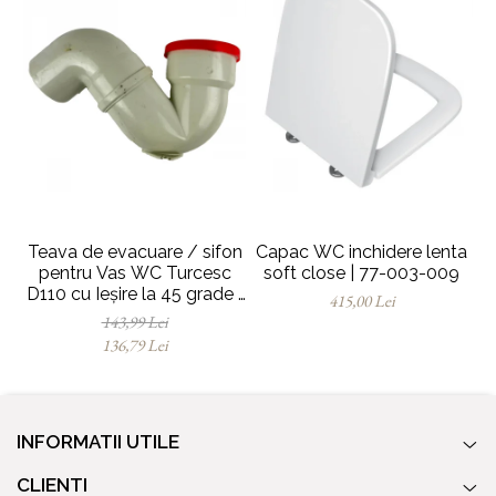
Teava de evacuare / sifon
Capac WC inchidere lenta
pentru Vas WC Turcesc
soft close | 77-003-009
pe
D110 cu Ieșire la 45 grade |
415,00 Lei
MP010153905
143,99 Lei
136,79 Lei
INFORMATII UTILE
CLIENTI