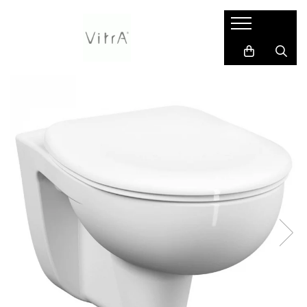
Pentru persoane cu nevoi speciale
Accesorii
Baie pentru copii
Baterii, robinete si sisteme de dus
Bideuri si componente
Lavoare
Mobilier de baie
Pisoare / urinale
Rezervoare incastrate & panouri de control
Vase WC si componente
Zone de dus
Bare de sprijin baie pentru
Dispensere / Dozatoare sapun
Accesorii baie pentru copii
Baterii sanitare
Accesorii și componente
Accesorii instalare lavoare
Suporturi verticale pentru
Accesorii pisoare
Rezervoare incastrate
Accesorii vase de toaleta
Accesorii pentru zone de dus
persoane cu dizabilitati
prosoape de baie
Dispensere prosoape hartie role
Baterii sanitare copii
Baterii cada / dus incastrate in
Baterii bideu
Lavoare duble baie
Rezervoare WC cu panou frontal
Capace WC
Coloane de dus
Baterii de baie pentru persoane cu
sau pliate
perete *builtin
Unitati lavoar
din sticla
Capac WC pentru copii
Bideuri albe
Lavoare pe blat
Rezervoare clasice pentru WC
dizabilitati
Baterii cada / dus montare pe
Manere de sprijin
Clapete de actionare
Lavoare baie pentru copii
Bideuri colorate
Lavoare sub blat
Toalete inteligente
perete
Capace wc pentru persoane cu
Perii WC & suporturi
Kit-uri de montaj si accesorii
dizabilitati
Baterii cada freestanding montaj
Rezervoare WC pentru copii
Bideuri negre
Lavoare suspendate
Toalete turcesti
pe pardoseala
Produse complementare
Lavoare pentru persoane cu
Vase WC pentru copii
Bideuri pe pardoseala
Piedestale
Vase de toaleta
Baterii cada montare pe cada
dizabilitati
Rame, cadre metalice de instalare
Cadru montaj bideu
Ventile si sifoane lavoar
Vase WC clasice / monobloc
Baterii lavoar freestanding montaj
WC-uri pentru persoane cu
Suporturi hartie igienica
pe pardoseala
Dusuri igienice
dizabilitati
Suporturi hartie igienica
Baterii lavoar incastrate in perete
Ventile bideu
industriale
Baterii lavoar montare pe blat
Suporturi si accesorii de baie
Baterii lavoar montare pe lavoar
Baterii lavoar montare pe perete