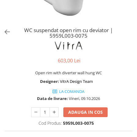
Baterii lavoar montare pe tavan
Baterii pentru bideu
Robinete baie
Robinete coltar
WC suspendat open rim cu deviator |
Robinete de trecere
5959L003-0075
Robinete masina de spalat
603,00 Lei
Open rim with diverter wall hung WC
Designer:
VitrA Design Team
LA COMANDA
Data de livrare:
Vineri, 09.10.2026
ADAUGA IN COS
Cod Produs:
5959L003-0075