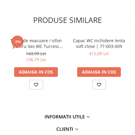
PRODUSE SIMILARE
Teava de evacuare / sifon
Capac WC inchidere lenta
-5%
pentru Vas WC Turcesc
soft close | 77-003-009
D110 cu Ieșire la 45 grade |
143,99 Lei
415,00 Lei
MP010153905
136,79 Lei
ADAUGA IN COS
ADAUGA IN COS
INFORMATII UTILE
CLIENTI