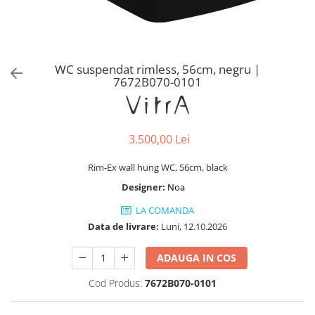
Baterii lavoar montare pe tavan
Baterii pentru bideu
Robinete baie
Robinete coltar
WC suspendat rimless, 56cm, negru |
Robinete de trecere
7672B070-0101
Robinete masina de spalat
3.500,00 Lei
Rim-Ex wall hung WC, 56cm, black
Designer:
Noa
LA COMANDA
Data de livrare:
Luni, 12.10.2026
ADAUGA IN COS
Cod Produs:
7672B070-0101