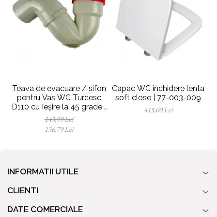
Teava de evacuare / sifon
Capac WC inchidere lenta
pentru Vas WC Turcesc
soft close | 77-003-009
pe
D110 cu Ieșire la 45 grade |
415,00 Lei
MP010153905
143,99 Lei
136,79 Lei
INFORMATII UTILE
CLIENTI
DATE COMERCIALE