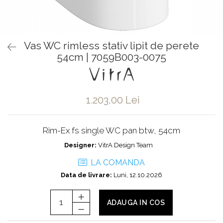
Baterii pentru bideu
Robinete baie
Robinete coltar
Vas WC rimless stativ lipit de perete
Robinete de trecere
54cm | 7059B003-0075
Robinete masina de spalat
1.203,00 Lei
Rim-Ex fs single WC pan btw, 54cm
Designer:
VitrA Design Team
LA COMANDA
Data de livrare:
Luni, 12.10.2026
ADAUGA IN COS