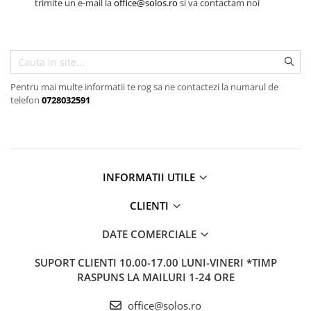
Baterii lavoar montare pe tavan
trimite un e-mail la
office@solos.ro
si va contactam noi
Baterii pentru bideu
Robinete baie
Robinete coltar
Robinete de trecere
Pentru mai multe informatii te rog sa ne contactezi la numarul de
Robinete masina de spalat
telefon
0728032591
INFORMATII UTILE
CLIENTI
DATE COMERCIALE
SUPORT CLIENTI
10.00-17.00 LUNI-VINERI *TIMP
RASPUNS LA MAILURI 1-24 ORE
office@solos.ro