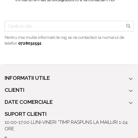
Baterii pentru bideu
Robinete baie
Robinete coltar
Robinete de trecere
Robinete masina de spalat
Pentru mai multe informatii te rog sa ne contactezi la numarul de
telefon
0728032591
INFORMATII UTILE
CLIENTI
DATE COMERCIALE
SUPORT CLIENTI
10.00-17.00 LUNI-VINERI *TIMP RASPUNS LA MAILURI 1-24
ORE