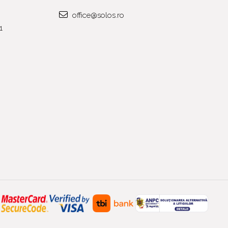
office@solos.ro
1