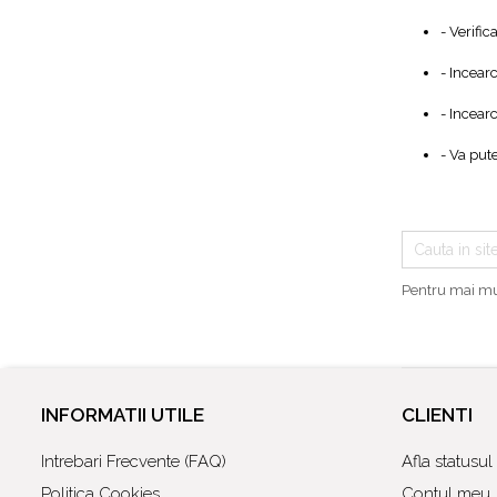
Baterii pentru bideu
- Verific
Robinete baie
- Incear
Robinete coltar
Robinete de trecere
- Incear
Robinete masina de spalat
- Va pute
Pentru mai mul
INFORMATII UTILE
CLIENTI
Intrebari Frecvente (FAQ)
Afla statusu
Politica Cookies
Contul meu