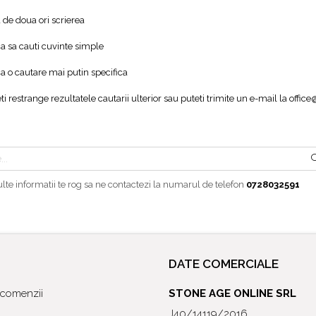
a de doua ori scrierea
ca sa cauti cuvinte simple
ca o cautare mai putin specifica
ti restrange rezultatele cautarii ulterior sau puteti trimite un e-mail la
office
te informatii te rog sa ne contactezi la numarul de telefon
0728032591
DATE COMERCIALE
l comenzii
STONE AGE ONLINE SRL
J40/14119/2016