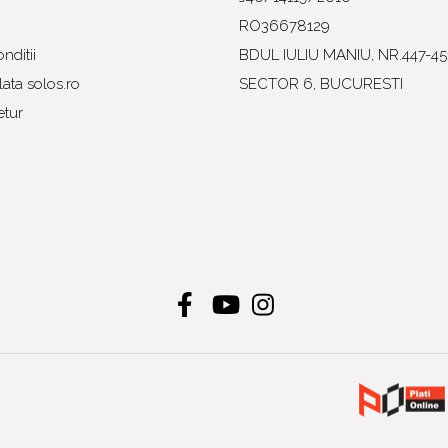
RO36678129
nditii
BDUL IULIU MANIU, NR.447-45
ata solos.ro
SECTOR 6, BUCURESTI
etur