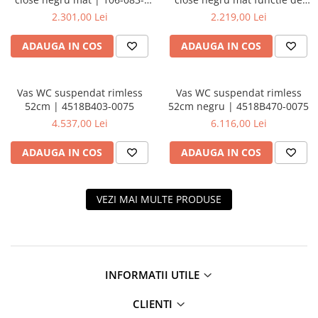
009
eliberare rapida | 106-
2.301,00 Lei
2.219,00 Lei
083R009
ADAUGA IN COS
ADAUGA IN COS
Vas WC suspendat rimless
Vas WC suspendat rimless
52cm | 4518B403-0075
52cm negru | 4518B470-0075
4.537,00 Lei
6.116,00 Lei
ADAUGA IN COS
ADAUGA IN COS
VEZI MAI MULTE PRODUSE
INFORMATII UTILE
CLIENTI