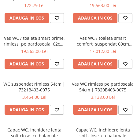
Baterii lavoar montare pe tavan
436439YP
fixare ascunsa | 7231B403-
172,79 Lei
19.563,00 Lei
Baterii pentru bideu
6216
Robinete baie
ADAUGA IN COS
ADAUGA IN COS
Robinete coltar
Robinete de trecere
Vas WC / toaleta smart prime,
Vas WC / toaleta smart
Robinete masina de spalat
rimless, pe pardoseala, 62cm,
comfort, suspendat 60cm
cu iesire universala |
fixare ascunsa | 5674B403-
19.563,00 Lei
17.012,00 Lei
7232B403-6217
6194
ADAUGA IN COS
ADAUGA IN COS
WC suspendat rimless 54cm |
Vas WC rimless pe pardoseala
7321B403-0075
54cm | 7320B403-0075
3.464,00 Lei
3.138,00 Lei
ADAUGA IN COS
ADAUGA IN COS
Capac WC, inchidere lenta
Capac WC, inchidere lenta
soft close, cu balamale
soft close, cu balamale