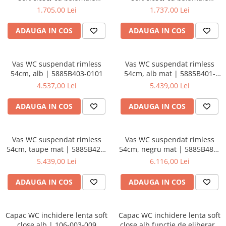
metalice, fixare de sus | 137-
metalice, fixare de sus,
1.705,00 Lei
1.737,00 Lei
003-009
functie de eliberare rapida |
137-003R009
ADAUGA IN COS
ADAUGA IN COS
Vas WC suspendat rimless
Vas WC suspendat rimless
54cm, alb | 5885B403-0101
54cm, alb mat | 5885B401-
0101
4.537,00 Lei
5.439,00 Lei
ADAUGA IN COS
ADAUGA IN COS
Vas WC suspendat rimless
Vas WC suspendat rimless
54cm, taupe mat | 5885B420-
54cm, negru mat | 5885B483-
0101
0101
5.439,00 Lei
6.116,00 Lei
ADAUGA IN COS
ADAUGA IN COS
Capac WC inchidere lenta soft
Capac WC inchidere lenta soft
close alb | 106-003-009
close alb functie de eliberare