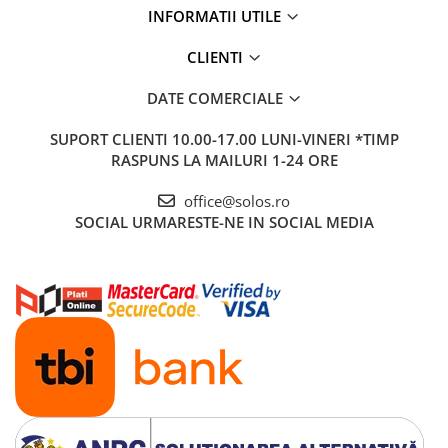
Baterii lavoar montare pe tavan
INFORMATII UTILE
Baterii pentru bideu
Robinete baie
CLIENTI
Robinete coltar
DATE COMERCIALE
Robinete de trecere
SUPORT CLIENTI
10.00-17.00 LUNI-VINERI *TIMP
Robinete masina de spalat
RASPUNS LA MAILURI 1-24 ORE
office@solos.ro
SOCIAL
URMARESTE-NE IN SOCIAL MEDIA