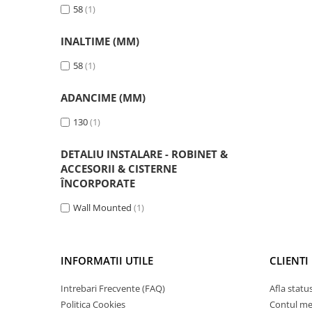
58
(1)
INALTIME (MM)
58
(1)
ADANCIME (MM)
130
(1)
DETALIU INSTALARE - ROBINET &
ACCESORII & CISTERNE
ÎNCORPORATE
Wall Mounted
(1)
INFORMATII UTILE
CLIENTI
Intrebari Frecvente (FAQ)
Afla statu
Politica Cookies
Contul m