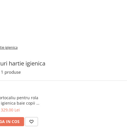
ie igienica
uri hartie igienica
1
produse
rtocaliu pentru rola
 igienica baie copii |
A4491467
329,00 Lei
A IN COS