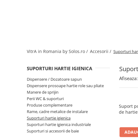
Baterii lavoar montare pe tavan
Baterii pentru bideu
Robinete baie
Robinete coltar
Robinete de trecere
Robinete masina de spalat
VitrA in Romania by Solos.ro /
Accesorii /
Suporturi hart
Suport
SUPORTURI HARTIE IGIENICA
Afiseaza:
Dispensere / Dozatoare sapun
Dispensere prosoape hartie role sau pliate
Manere de sprijin
Perii WC & suporturi
Produse complementare
Suport po
Rame, cadre metalice de instalare
de hartie
Suporturi hartie igienica
Suporturi hartie igienica industriale
Suporturi si accesorii de baie
ADAUG