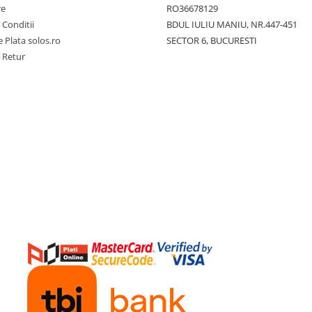
re
RO36678129
 Conditii
BDUL IULIU MANIU, NR.447-451
 Plata solos.ro
SECTOR 6, BUCURESTI
e Retur