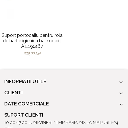
Baterii pentru bideu
Robinete baie
Robinete coltar
Robinete de trecere
Robinete masina de spalat
Suport portocaliu pentru rola
de hartie igienica baie copii |
A4491467
329,00 Lei
INFORMATII UTILE
CLIENTI
DATE COMERCIALE
SUPORT CLIENTI
10.00-17.00 LUNI-VINERI *TIMP RASPUNS LA MAILURI 1-24